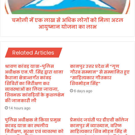
ला
ला
ख
का
से
स
चमोली में एक लाख से अधिक लोगों को मिला अटल
अ
फ
आयुष्मान योजना का लाभ
धि
ल
क
ता
लो
पू
गों
र्व
Related Articles
को
क
मि
ले
ला
श्रावण कांवड़ यात्रा-पुलिस
कानपुर उत्तर प्रदेश में “गुण
प्रो
अ
अधीक्षक एन.पी. सिंह द्वारा थाना
गौरव सम्मान” से सम्मानित हुए
स्को
ट
कैराना क्षेत्रान्तर्गत कांवड़
“साहित्यकार गीतकार
पि
शिविरों का निरीक्षण कर
शिवमोहन सिंह”
ल
क
व्यवस्थाओं का लिया जायजा,
आ
6 days ago
शिवभक्त कांवड़ियों के कुशलक्षेम
म्यो
यु
की जानकारी ली
मे
ष्मा
क्टॉ
14 hours ago
न
मी
यो
पुलिस अधीक्षक ने किया प्रमुख
प्रेमचंद जयंती पर डीएवी कॉलेज
स
ज
कावड़ यात्रा का स्थलीय
कानपुर में व्याख्यान, वरिष्ठ
र्ज
ना
निरीक्षण, सुरक्षा एवं व्यवस्था को
साहित्यकार शिव मोहन सिंह ने
री