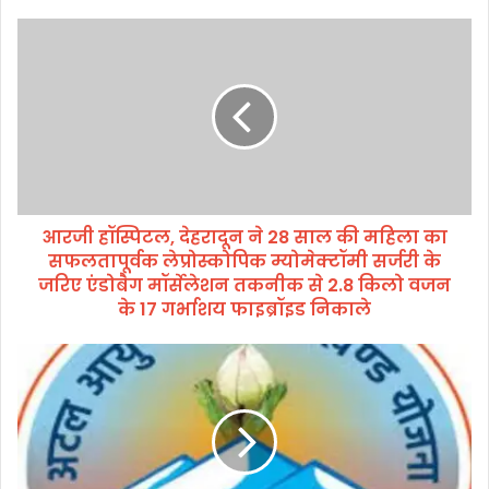
आ
र
जी
हॉ
स्पि
ट
ल
,
दे
आरजी हॉस्पिटल, देहरादून ने 28 साल की महिला का
ह
सफलतापूर्वक लेप्रोस्कोपिक म्योमेक्टॉमी सर्जरी के
रा
दू
जरिए एंडोबैग मॉर्सेलेशन तकनीक से 2.8 किलो वजन
न
के 17 गर्भाशय फाइब्रॉइड निकाले
ने
2
च
8
मो
सा
ली
ल
में
की
ए
म
क
हि