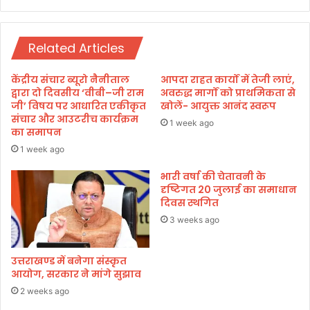
की
मी
जा
ने
ए
ह
गी
Related Articles
ल्द्वा
म
नी
हा
में
केंद्रीय संचार ब्यूरो नैनीताल
आपदा राहत कार्यों में तेजी लाएं,
ल
की
द्वारा दो दिवसीय ‘वीबी–जी राम
अवरुद्ध मार्गों को प्राथमिकता से
क्ष्मी
सो
जी’ विषय पर आधारित एकीकृत
खोलें- आयुक्त आनंद स्वरूप
जी
संचार और आउटरीच कार्यक्रम
श
1 week ago
का समापन
की
ल
म
मी
1 week ago
हा
डि
आ
भारी वर्षा की चेतावनी के
या
दृष्टिगत 20 जुलाई का समाधान
र
प
दिवस स्थगित
ती
दा
धि
3 weeks ago
का
रि
उत्तराखण्ड में बनेगा संस्कृत
यों
आयोग, सरकार ने मांगे सुझाव
के
2 weeks ago
सा
थ