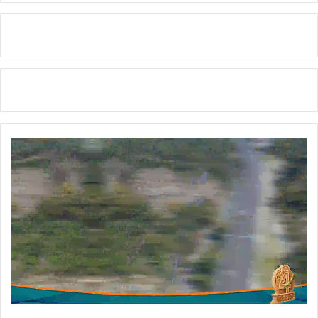
बै
ठ
क