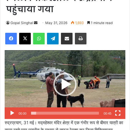
पहुंचाया गया
Gopal Singhal
S
May 31, 2026
1,693
1 minute read
e
Facebook
X
WhatsApp
Telegram
Share via Email
Print
n
d
a
Video
n
Player
e
m
a
i
l
00:00
00:45
रुद्रप्रयाग, 31 मई। मद्महेश्वर मंदिर क्षेत्र में एक गंभीर रूप से बीमार यात्री का
समय रहते एयर एम्बुलेंस के माध्यम से सफल रेस्क्यू कर जिला चिकित्सालय