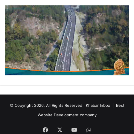
र
उ
द्घा
ट
न
© Copyright 2026, All Rights Reserved | Khabar Inbox |
Best
Website Development company
Facebook
X
YouTube
WhatsApp