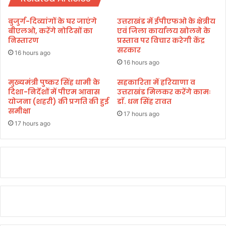
ना
खि
प्र
ल
बुजुर्ग-दिव्यांगों के घर जाएंगे
उत्तराखंड में ईपीएफओ के क्षेत्रीय
मु
भा
बीएलओ, करेंगे नोटिसों का
एवं जिला कार्यालय खोलने के
ख
र
निस्तारण
प्रस्ताव पर विचार करेगी केंद्र
सरकार
ती
16 hours ago
य
16 hours ago
I
P
मुख्यमंत्री पुष्कर सिंह धामी के
सहकारिता में हरियाणा व
दिशा-निर्देशों में पीएम आवास
उत्तराखंड मिलकर करेंगे कामः
S
योजना (शहरी) की प्रगति की हुई
डाॅ. धन सिंह रावत
C
समीक्षा
टे
17 hours ago
नि
17 hours ago
स
टू
र्ना
में
ट
का
शा
न
दा