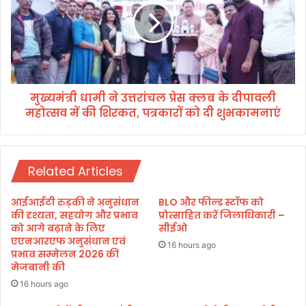
श
त्री
—
धा
प्र
मी
दे
ने
श
उ
की
त्त
स
मुख्यमंत्री धामी ने उत्तरांचल प्रेस क्लब के दीपावली
रां
भी
महोत्सव में की शिरकत, पत्रकारों को दी शुभकामनाएं
च
स
ल
ड़
प्रे
कें
स
शी
Related Articles
क्ल
घ्र
ब
हों
के
आईआईटी रुड़की ने अनुसंधान
BLO और फील्ड स्टॉफ को
ग
दी
की दृश्यता, सहयोग और प्रभाव
प्रोत्साहित करें जिलाधिकारी –
ड्ढा
पा
को आगे बढ़ाने के लिए
सीईओ
मु
एएनआरएफ अनुसंधान एवं
व
16 hours ago
क्त
प्रभाव सम्मेलन 2026 की
ली
मेजबानी की
,
म
का
हो
16 hours ago
र्यों
त्स