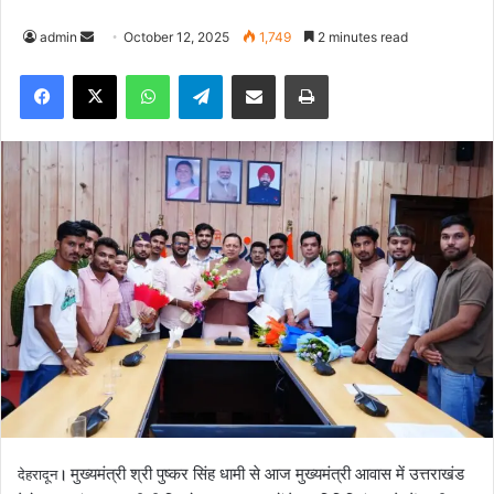
admin
S
October 12, 2025
1,749
2 minutes read
e
Facebook
X
WhatsApp
Telegram
Share via Email
Print
n
d
a
n
e
m
a
i
l
मुख्यमंत्री श्री पुष्कर सिंह धामी से आज मुख्यमंत्री आवास में उत्तराखंड
देहरादून
।