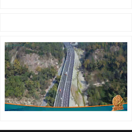
i
l
l
L
i
t
-
F
e
s
t
2
0
2
5
'
का
भ
व्य
आ
यो