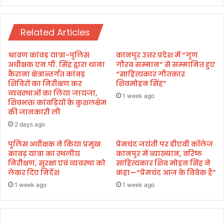
ल
में
Related Articles
दो
दि
व
श्रावण कांवड़ यात्रा-पुलिस
कानपुर उत्तर प्रदेश में “गुण
सी
अधीक्षक एन.पी. सिंह द्वारा थाना
गौरव सम्मान” से सम्मानित हुए
य
कैराना क्षेत्रान्तर्गत कांवड़
“साहित्यकार गीतकार
शिविरों का निरीक्षण कर
शिवमोहन सिंह”
सा
व्यवस्थाओं का लिया जायजा,
हि
1 week ago
शिवभक्त कांवड़ियों के कुशलक्षेम
त्यि
की जानकारी ली
क
2 days ago
उ
त्स
पुलिस अधीक्षक ने किया प्रमुख
प्रेमचंद जयंती पर डीएवी कॉलेज
व
कावड़ यात्रा का स्थलीय
कानपुर में व्याख्यान, वरिष्ठ
'
निरीक्षण, सुरक्षा एवं व्यवस्था को
साहित्यकार शिव मोहन सिंह ने
S
लेकर दिए निर्देश
कहा—“प्रेमचंद आज के विवेक हैं”
e
1 week ago
1 week ago
l
a
q
u