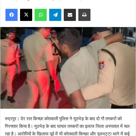
e
Facebook
X
WhatsApp
Telegram
Share via Email
Print
n
d
a
n
e
m
a
i
l
रुद्रपुर। देर रात किच्छा कोतवाली पुलिस ने मुठभेड़ के बाद दो गौ तस्करों को
गिरफ्तार किया है। मुठभेड़ के बाद घायल तस्करों का इलाज जिला अस्पताल में चल
रहा है। आरोपियों के खिलाफ पूर्व में भी कोतवाली किच्छा और पुलभट्टा थाने में कई