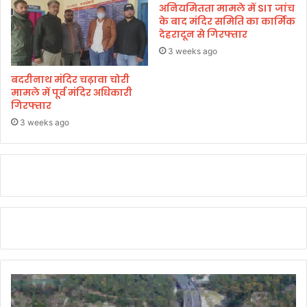
अनियमितता मामले में SIT जांच
रों
के बाद मंदिर समिति का कार्मिक
में
देहरादून से गिरफ्तार
हु
आ
3 weeks ago
ज
बदरीनाथ मंदिर चढ़ावा चोरी
ला
मामले में पूर्व मंदिर अधिकारी
भि
गिरफ्तार
षे
क
3 weeks ago