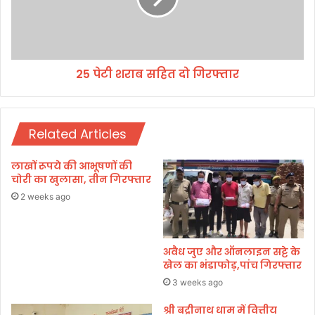
में
रा
न
ब
हीं
स
को
हि
ई
25 पेटी शराब सहित दो गिरफ्तार
त
क
दो
मी
गि
,
र
श्री
Related Articles
फ्ता
ट
र
प
लाखों रूपये की आभूषणों की
के
चोरी का खुलासा, तीन गिरफ्तार
श्व
2 weeks ago
र
स
हि
त
अवैध जुए और ऑनलाइन सट्टे के
शि
खेल का भंडाफोड़,पांच गिरफ्तार
व
3 weeks ago
मं
दि
श्री बद्रीनाथ धाम में वित्तीय