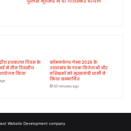
पुलिस मुठभेड में दो गौतस्कर घायल
गौ
त
स्क
र
घा
य
ल
ाष्ट्रीय हथकरघा दिवस के
कॉमनवेल्थ गेम्स 2026 के
बई में तीन दिवसीय
उत्तराखंड के पदक विजेताओं और
का आयोजन किया
प्रशिक्षकों को मुख्यमंत्री धामी ने
किया सम्मानित
ago
50 minutes ago
Best Website Development company