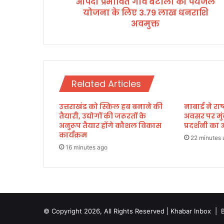
आपदा प्रभावित गांव बटोली की पेयजल
ब
योजना के लिए 3.79 लाख धनराशि
टो
ली
अवमुक्त
की
पे
य
ज
ल
Related Articles
यो
ज
उत्तराखंड को स्किल हब बनाने की
नाबार्ड ने र
ना
तैयारी, उद्योगों की जरूरतों के
अवसर पर मुं
के
अनुरूप तैयार होंगे कौशल विकास
प्रदर्शनी 
लि
कार्यक्रम
ए
22 minutes 
16 minutes ago
3
.
7
9
ला
ख
© Copyright 2026, All Rights Reserved | Khabar Inbox |
ध
न