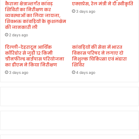
सा
मु
कैराना क्षेत्रान्तर्गत कांवड़
एक्सप्रेस, रेल मंत्री ने दी स्वीकृति
थ
शिविरों का निरीक्षण कर
ना
3 days ago
व्यवस्थाओं का लिया जायजा,
झां
घा
शिवभक्त कांवड़ियों के कुशलक्षेम
की
टी
की जानकारी ली
क्री
2 days ago
ड़ा
ए
दिल्ली-देहरादून आर्थिक
कांवड़ियों की सेवा में भारत
वं
कॉरिडोर से जुड़ी 12 किमी
विकास परिषद ने लगाए दो
सां
ग्रीनफील्ड बाईपास परियोजना
निशुल्क चिकित्सा एवं भंडारा
स्कृ
का डीएम ने किया निरीक्षण
शिविर
ति
3 days ago
4 days ago
क
वि
का
स
स
मा
रो
ह
में
प्र