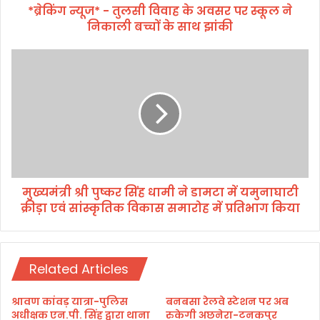
*ब्रेकिंग न्यूज* - तुलसी विवाह के अवसर पर स्कूल ने
ल
निकाली बच्चों के साथ झांकी
सी
वि
वा
मु
ह
ख्य
के
मं
अ
त्री
व
श्री
स
पु
र
ष्क
प
र
र
सिं
स्कू
मुख्यमंत्री श्री पुष्कर सिंह धामी ने डामटा में यमुनाघाटी
ह
ल
क्रीड़ा एवं सांस्कृतिक विकास समारोह में प्रतिभाग किया
धा
ने
मी
नि
ने
का
डा
ली
Related Articles
म
ब
टा
च्चों
में
श्रावण कांवड़ यात्रा-पुलिस
बनबसा रेलवे स्टेशन पर अब
के
य
अधीक्षक एन.पी. सिंह द्वारा थाना
रुकेगी अछनेरा-टनकपुर