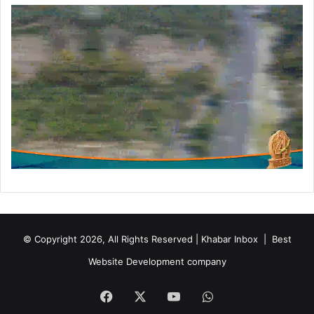
ति
भा
ग
कि
या
© Copyright 2026, All Rights Reserved | Khabar Inbox |
Best
Website Development company
Facebook
X
YouTube
WhatsApp