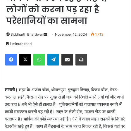
लोगों को करना पड़ रहा है
परेशानियों का सामना
Siddharth Bhardwaj
S
November 12, 2024
1,713
e
1 minute read
n
Facebook
X
WhatsApp
Telegram
Share via Email
Print
d
a
n
e
m
शामली।
शहर के अजंता चौक, धीमानपुरा, गुरुद्वारा तिराहा, विजय चौक, मेरठ-
a
करनाल हाईवे, कैराना रोड पर सुबह से ही जाम की स्थिति बनने लगी थी और अभी
i
तक रात 8 बजे भी ऐसे ही हालात है। पुलिसकर्मियों को यातायात व्यवस्था बनाने में
l
काफी मशक्कत करनी पड़ रहीं हैं। शहर के टंकी रोड, माजरा रोड पर काफी
बरातघर हैं। पार्किग की कोई व्यवस्था नहीं है। ऐसे में तमाम वाहन सड़कों के किनारे
बेतरतीब खड़े हुए हैं। साथ ही बैंडबाजों के साथ बरात निकल रही हैं, जिससे यहां पर