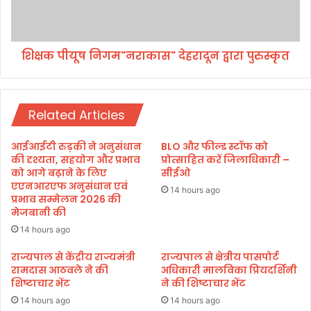
क्षा
नि
मं
ग
त्री
म
ने
शिक्षक पीयूष निगम"नराकास" देहरादून द्वारा पुरुस्कृत
"
दि
न
ए
रा
नि
का
र्दे
Related Articles
स
श
"
दे
आईआईटी रुड़की ने अनुसंधान
BLO और फील्ड स्टॉफ को
ह
की दृश्यता, सहयोग और प्रभाव
प्रोत्साहित करें जिलाधिकारी –
रा
को आगे बढ़ाने के लिए
सीईओ
एएनआरएफ अनुसंधान एवं
दू
14 hours ago
प्रभाव सम्मेलन 2026 की
न
मेजबानी की
द्वा
रा
14 hours ago
पु
राज्यपाल से केंद्रीय राज्यमंत्री
राज्यपाल से क्षेत्रीय पासपोर्ट
रु
रामदास आठवले ने की
अधिकारी मालविका प्रियदर्शिनी
स्कृ
शिष्टाचार भेंट
ने की शिष्टाचार भेंट
त
14 hours ago
14 hours ago