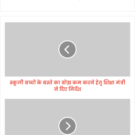
स्कू
ली
ब
च्चों
के
ब
स्ते
का
बो
स्कूली बच्चों के बस्ते का बोझ कम करने हेतु शिक्षा मंत्री
झ
ने दिए निर्देश
क
म
क
शि
र
क्ष
ने
क
हे
पी
तु
यू
शि
ष