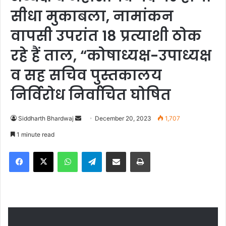
सीधा मुकाबला, नामांकन
वापसी उपरांत 18 प्रत्याशी ठोक
रहे हैं ताल, “कोषाध्यक्ष-उपाध्यक्ष
व सह सचिव पुस्तकालय
निर्विरोध निर्वाचित घोषित
Siddharth Bhardwaj
S
December 20, 2023
1,707
e
1 minute read
n
Facebook
X
WhatsApp
Telegram
Share via Email
Print
d
a
n
e
m
a