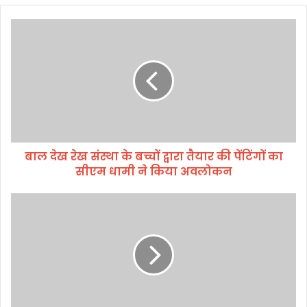
बा
ल
दे
ख
रे
ख
सं
स्था
के
बाल देख रेख संस्था के बच्चों द्वारा तैयार की पेंटिंगों का
ब
सीएम धामी ने किया अवलोकन
च्चों
द्वा
रा
पी
तै
ए
या
म
र
श्री
की
के
पें
वि
टिं
भा
गों
र