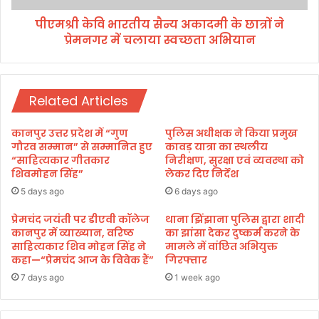
का
ती
सी
पीएमश्री केवि भारतीय सैन्य अकादमी के छात्रों ने
य
ए
प्रेमनगर में चलाया स्वच्छता अभियान
सै
म
न्य
धा
अ
मी
का
ने
Related Articles
द
कि
मी
या
के
कानपुर उत्तर प्रदेश में “गुण
पुलिस अधीक्षक ने किया प्रमुख
अ
छा
गौरव सम्मान” से सम्मानित हुए
कावड़ यात्रा का स्थलीय
व
त्रों
“साहित्यकार गीतकार
निरीक्षण, सुरक्षा एवं व्यवस्था को
लो
शिवमोहन सिंह”
लेकर दिए निर्देश
ने
क
प्रे
5 days ago
6 days ago
न
म
न
प्रेमचंद जयंती पर डीएवी कॉलेज
थाना झिंझाना पुलिस द्वारा शादी
कानपुर में व्याख्यान, वरिष्ठ
का झांसा देकर दुष्कर्म करने के
ग
साहित्यकार शिव मोहन सिंह ने
मामले में वांछित अभियुक्त
र
कहा—“प्रेमचंद आज के विवेक हैं”
गिरफ्तार
में
च
7 days ago
1 week ago
ला
या