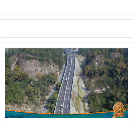
स्व
च्छ
ता
अ
भि
या
न