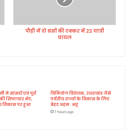
सों
की
ट
क्क
पौड़ी में दो बसों की टक्कर में 22 यात्री
र
घायल
में
2
2
या
त्री
घा
य
ल
मी ने सांसदों एवं पूर्व
विनियोग विधेयक, उत्तराखंड जैसे
े की शिष्टाचार भेंट,
पर्वतीय राज्यों के विकास के लिए
्रीय विकास पर हुआ
बेहद अहम : भट्ट
7 hours ago