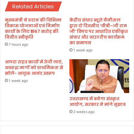
धा
Related Articles
अ
मी
ल्प
सं
मुख्यमंत्री ने प्रदान की विभिन्न
केंद्रीय संचार ब्यूरो नैनीताल
ख्य
विकास योजनाओं एवं निर्माण
द्वारा दो दिवसीय ‘वीबी–जी राम
क
कार्यों के लिए ₹1967 करोड़ की
जी’ विषय पर आधारित एकीकृत
वित्तीय स्वीकृति
संचार और आउटरीच कार्यक्रम
आ
का समापन
यो
7 hours ago
ग
1 week ago
को
आपदा राहत कार्यों में तेजी लाएं,
सौं
अवरुद्ध मार्गों को प्राथमिकता से
पी
खोलें- आयुक्त आनंद स्वरूप
रि
पो
1 week ago
र्ट
उत्तराखण्ड में बनेगा संस्कृत
आयोग, सरकार ने मांगे सुझाव
2 weeks ago