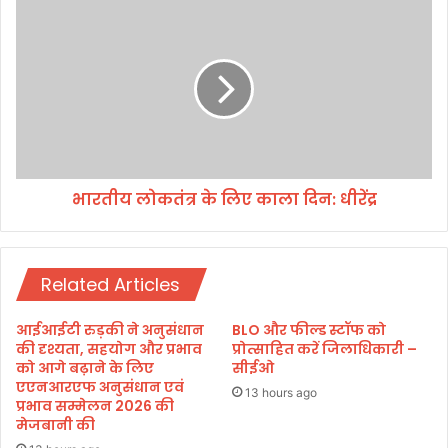
सं
भा
क
र
ल्प
ती
ले
य
ना
लो
हो
क
गा
तं
त्र
के
भारतीय लोकतंत्र के लिए काला दिन: धीरेंद्र
लि
ए
का
ला
Related Articles
दि
न
:
आईआईटी रुड़की ने अनुसंधान
BLO और फील्ड स्टॉफ को
धी
की दृश्यता, सहयोग और प्रभाव
प्रोत्साहित करें जिलाधिकारी –
रें
को आगे बढ़ाने के लिए
सीईओ
एएनआरएफ अनुसंधान एवं
द्र
13 hours ago
प्रभाव सम्मेलन 2026 की
मेजबानी की