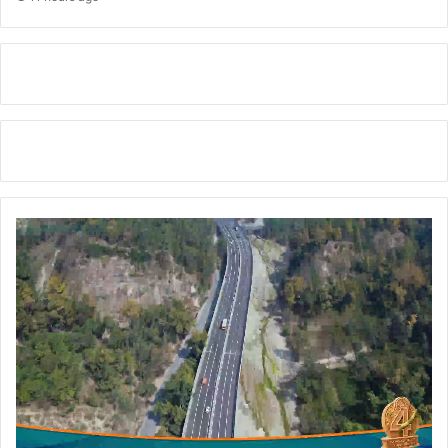
सिं
ह
चौ
क
,
च
न्द्रा
चा
र्य
चौ
क
,
बि
ड़
ला
पु
ल
के
दो
नों
ओ