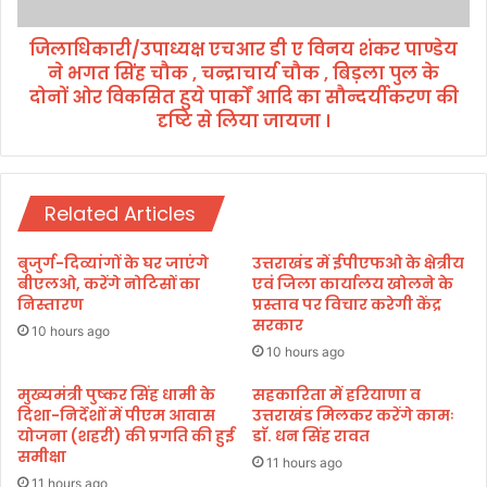
पा
की
ध्य
सी
जिलाधिकारी/उपाध्यक्ष एचआर डी ए विनय शंकर पाण्डेय
क्ष
मा
ने भगत सिंह चौक , चन्द्राचार्य चौक , बिड़ला पुल के
ए
पा
च
दोनों ओर विकसित हुये पार्कों आदि का सौन्दर्यीकरण की
र
आ
दृष्टि से लिया जायजा ।
-
र
आ
डी
रू
ए
षी
वि
Related Articles
सुं
न
द्रि
य
बुजुर्ग-दिव्यांगों के घर जाएंगे
उत्तराखंड में ईपीएफओ के क्षेत्रीय
या
शं
बीएलओ, करेंगे नोटिसों का
एवं जिला कार्यालय खोलने के
ल
क
निस्तारण
प्रस्ताव पर विचार करेगी केंद्र
र
सरकार
10 hours ago
पा
10 hours ago
ण्डे
य
मुख्यमंत्री पुष्कर सिंह धामी के
सहकारिता में हरियाणा व
ने
दिशा-निर्देशों में पीएम आवास
उत्तराखंड मिलकर करेंगे कामः
योजना (शहरी) की प्रगति की हुई
डाॅ. धन सिंह रावत
भ
समीक्षा
ग
11 hours ago
त
11 hours ago