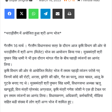
Gopal Singhal
S
March 16, 2023
1,718
1 minute read
e
Facebook
X
WhatsApp
Telegram
Share via Email
Print
n
d
a
n
*भराड़ीसैंण में अयोजित हुआ श्री अन्न भोज*
e
m
गैरसैंण 16 मार्च । गैरसैंण विधानसभा सत्र के दौरान आज कृषि विभाग की ओर से
a
भराड़ीसैंण में श्री अन्न (मिलेट) भोज का आयोजन किया गया। मुख्यमंत्री श्री
i
पुष्कर सिंह धामी ने भी इस दौरान मांगल गीत के बीच पहाड़ी व्यंजनों का आनंद
l
लिया।
कृषि विभाग की ओर से आयोजित मिलेट भोज में तमाम पहाड़ी व्यंजन परोसे गए
जिनमें कोदे की रोटी, अरसा, झंगोरे की खीर, गैत का फानू, लाल चावल, आलू के
गुटके बनाए गए थे। मुख्यमंत्री श्री पुष्कर सिंह धामी, विधानसभा अध्यक्ष ऋतु
खण्डूड़ी, वित्त मंत्री प्रेमचंद अग्रवाल, कृषि मंत्री गणेश जोशी ने एक ही टेबल पर
इन तमाम व्यंजनों का आनंद लिया। विधायकगण, अधिकारी, कर्मचारियों, मीडिया
सहित बडी संख्या में लोग श्री अन्न भोज में शामिल हुए।