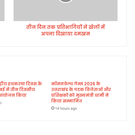
क
प्र
ति
भा
तीन दिन तक प्रतिभागियों ने खेलों में
गि
अपना दिखाया दमखम
यों
ने
खे
लों
में
अ
प
ना
ाष्ट्रीय हथकरघा दिवस के
कॉमनवेल्थ गेम्स 2026 के
दि
बई में तीन दिवसीय
उत्तराखंड के पदक विजेताओं और
खा
का आयोजन किया
प्रशिक्षकों को मुख्यमंत्री धामी ने
या
किया सम्मानित
o
द
14 hours ago
म
ख
म