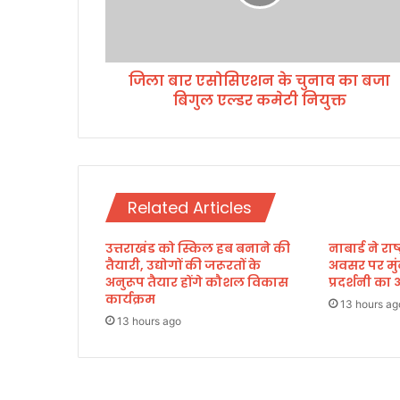
सो
सि
ए
श
जिला बार एसोसिएशन के चुनाव का बजा
न
बिगुल एल्डर कमेटी नियुक्त
के
चु
ना
व
का
ब
Related Articles
जा
बि
उत्तराखंड को स्किल हब बनाने की
नाबार्ड ने र
गु
तैयारी, उद्योगों की जरूरतों के
अवसर पर मुं
ल
अनुरूप तैयार होंगे कौशल विकास
प्रदर्शनी 
ए
कार्यक्रम
ल्ड
13 hours ag
13 hours ago
र
क
मे
टी
नि