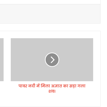
पा
व
र
न
दी
में
मि
ला
अ
पावर नदी में मिला अज्ञात का सड़ा गला
ज्ञा
शव।
त
का
स
ड़ा