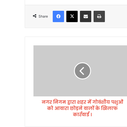
Facebook
X
Share via Email
Print
Share
न
ग
र
नि
ग
म
द्वा
रा
श
नगर निगम द्वारा शहर में गोवंशीय पशुओं
ह
को आवारा छोड़ने वालों के खिलाफ
र
में
कार्रवाई ।
गो
वं