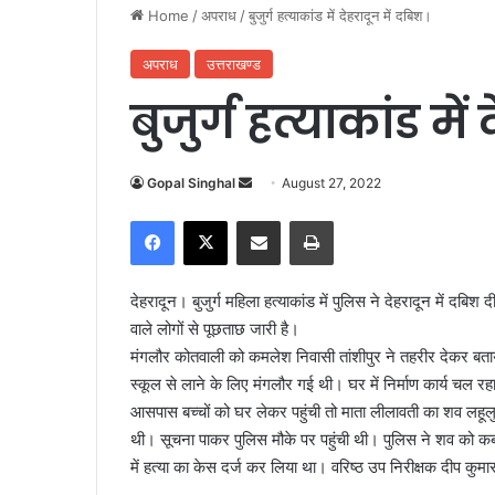
Home
/
अपराध
/
बुजुर्ग हत्याकांड में देहरादून में दबिश।
अपराध
उत्तराखण्ड
बुजुर्ग हत्याकांड में
Gopal Singhal
S
August 27, 2022
e
Facebook
X
Share via Email
Print
n
d
a
देहरादून। बुजुर्ग महिला हत्याकांड में पुलिस ने देहरादून में दबिश
n
वाले लोगों से पूछताछ जारी है।
e
मंगलौर कोतवाली को कमलेश निवासी तांशीपुर ने तहरीर देकर बताया
m
स्कूल से लाने के लिए मंगलौर गई थी। घर में निर्माण कार्य चल र
a
आसपास बच्चों को घर लेकर पहुंची तो माता लीलावती का शव लहूलुह
i
थी। सूचना पाकर पुलिस मौके पर पहुंची थी। पुलिस ने शव को कब्जे
l
में हत्या का केस दर्ज कर लिया था। वरिष्ठ उप निरीक्षक दीप कुम