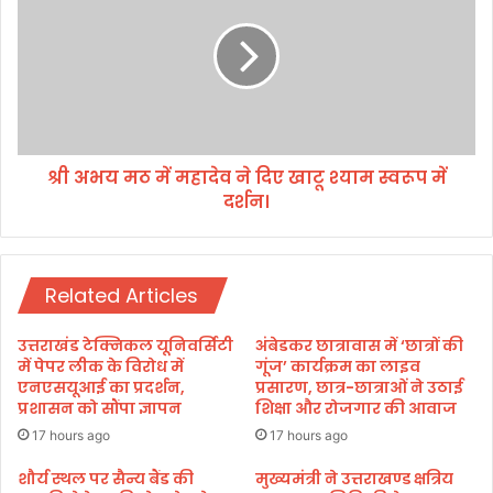
र
भ
सु
य
नी
म
ज
ठ
न
में
स
म
म
हा
स्या
श्री अभय मठ में महादेव ने दिए खाटू श्याम स्वरूप में
दे
यें
दर्शन।
व
।
ने
दि
ए
Related Articles
खा
टू
श्या
उत्तराखंड टेक्निकल यूनिवर्सिटी
अंबेडकर छात्रावास में ‘छात्रों की
म
में पेपर लीक के विरोध में
गूंज’ कार्यक्रम का लाइव
स्व
एनएसयूआई का प्रदर्शन,
प्रसारण, छात्र-छात्राओं ने उठाई
प्रशासन को सौंपा ज्ञापन
शिक्षा और रोजगार की आवाज
रू
प
17 hours ago
17 hours ago
में
द
शौर्य स्थल पर सैन्य बैंड की
मुख्यमंत्री ने उत्तराखण्ड क्षत्रिय