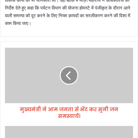
विकास कार्यों की भी जानकारी ली। वहीं बैठक में मंत्री महाराज ने अधिकारियों को
निर्देश देते हुए कहा कि पर्यटन विभाग की योजना होमस्टे में पंजीकृत के दौरान आने
वाली समस्या को दूर करने के लिए नियम क़ायदों का सरलीकरण करने की दिशा में
काम किया जाए।
मु
ख्य
मं
त्री
ने
आ
म
ज
न
मुख्यमंत्री ने आम जनता से भेंट कर सुनी जन
ता
समस्यायें।
से
भें
ट
श्री
क
अ