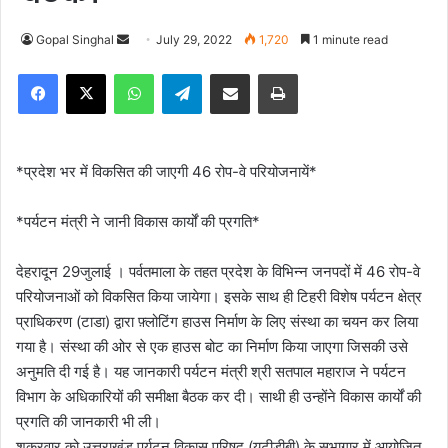
Gopal Singhal
S
July 29, 2022
1,720
1 minute read
e
Facebook
X
WhatsApp
Telegram
Share via Email
Print
n
d
a
n
*प्रदेश भर में विकसित की जाएगी 46 रोप-वे परियोजनायें*
e
m
*पर्यटन मंत्री ने जानी विकास कार्यों की प्रगति*
a
i
देहरादून 29जुलाई । पर्वतमाला के तहत प्रदेश के विभिन्न जनपदों में 46 रोप-वे
l
परियोजनाओं को विकसित किया जायेगा। इसके साथ ही टिहरी विशेष पर्यटन क्षेत्र
प्राधिकरण (टाडा) द्वारा फ़्लोटिंग हाउस निर्माण के लिए संस्था का चयन कर लिया
गया है। संस्था की ओर से एक हाउस बोट का निर्माण किया जाएगा जिसकी उसे
अनुमति दी गई है। यह जानकारी पर्यटन मंत्री श्री सतपाल महाराज ने पर्यटन
विभाग के अधिकारियों की समीक्षा बैठक कर दी। साथी ही उन्होंने विकास कार्यों की
प्रगति की जानकारी भी ली।
शुक्रवार को उत्तराखंड पर्यटन विकास परिषद (यूटीडीबी) के सभागार में आयोजित