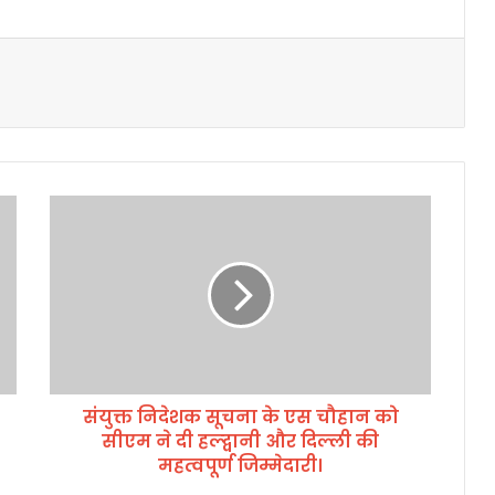
सं
यु
क्त
नि
दे
श
क
सू
च
संयुक्त निदेशक सूचना के एस चौहान को
ना
सीएम ने दी हल्द्वानी और दिल्ली की
के
ए
महत्वपूर्ण जिम्मेदारी।
स