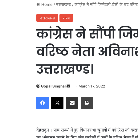
Home
/
उत्तराखण्ड
/
कांग्रेस ने सौंपी जिम्मेदारीःहोली के बाद वरिष
उत्तराखण्ड
राज्य
कांग्रेस ने सौंपी जि
वरिष्ठ नेता अविनाश
उत्तराखण्ड।
Gopal Singhal
S
March 17, 2022
e
Facebook
X
Share via Email
Print
n
d
a
n
देहरादून। पांच राज्यों में हुए विधानसभा चुनावों में कांग्रेस को 
e
का आंकलन करने के लिए पांच प्रदेशों में पार्टी के वरिष्ठ नेताओं क
m