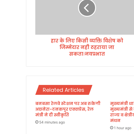
लि
ए
कि
सी
व्य
क्ति
हार के लिए किसी व्यक्ति विशेष को
वि
जिम्मेदार नही ठहराया जा
शे
ष
सकताःनवप्रभात
को
जि
म्मे
दा
र
Related Articles
न
ही
बनबसा रेलवे स्टेशन पर अब रुकेगी
मुख्यमंत्री धा
ठ
अछनेरा-टनकपुर एक्सप्रेस, रेल
मुख्यमंत्री स
ह
मंत्री ने दी स्वीकृति
राज्य व क्षेत
रा
मंथन
या
54 minutes ago
1 hour ago
जा