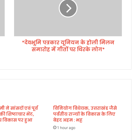
भू
मि
प
त्र
का
र
*देवभूमि पत्रकार यूनियन के होली मिलन
यू
समारोह में गीतों पर थिरके लोग*
नि
य
न
के
हो
ली
मि
ल
न
मी ने सांसदों एवं पूर्व
विनियोग विधेयक, उत्तराखंड जैसे
स
े की शिष्टाचार भेंट,
पर्वतीय राज्यों के विकास के लिए
मा
्रीय विकास पर हुआ
बेहद अहम : भट्ट
रो
ह
1 hour ago
में