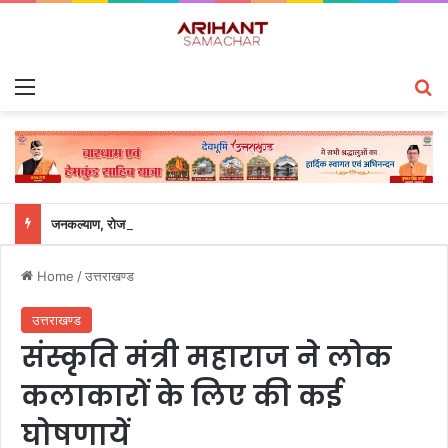
Menu
S
जनकल्याण, रोजगार, शिक्षा, श्रमिक हित और आधारभूत विकास को नई गति : धामी कैबिनेट के ऐतिहासिक फैसले
Home
/
उत्तराखण्ड
उत्तराखण्ड
संस्कृति मंत्री महाराज ने लोक
कलाकारों के लिए की कई
घोषणायें