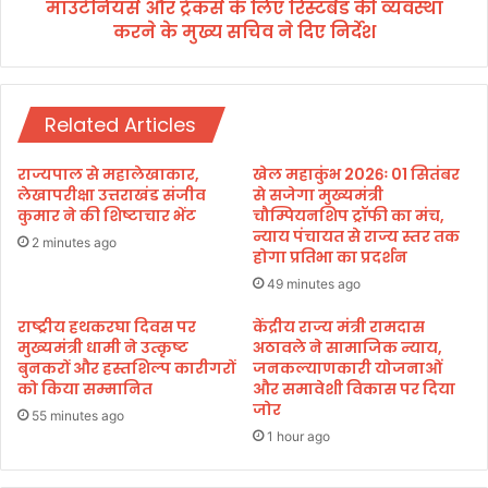
का
माउंटेनियर्स और ट्रैकर्स के लिए रिस्टबैंड की व्यवस्था
क
म
करने के मुख्य सचिव ने दिए निर्देश
र्स
ना
के
एं
लि
ए
Related Articles
रि
स्ट
बैं
राज्यपाल से महालेखाकार,
खेल महाकुंभ 2026ः 01 सितंबर
ड
लेखापरीक्षा उत्तराखंड संजीव
से सजेगा मुख्यमंत्री
की
कुमार ने की शिष्टाचार भेंट
चौम्पियनशिप ट्रॉफी का मंच,
न्याय पंचायत से राज्य स्तर तक
व्य
2 minutes ago
होगा प्रतिभा का प्रदर्शन
व
स्था
49 minutes ago
क
राष्ट्रीय हथकरघा दिवस पर
केंद्रीय राज्य मंत्री रामदास
र
मुख्यमंत्री धामी ने उत्कृष्ट
अठावले ने सामाजिक न्याय,
ने
बुनकरों और हस्तशिल्प कारीगरों
जनकल्याणकारी योजनाओं
के
को किया सम्मानित
और समावेशी विकास पर दिया
मु
जोर
55 minutes ago
ख्य
1 hour ago
स
चि
व