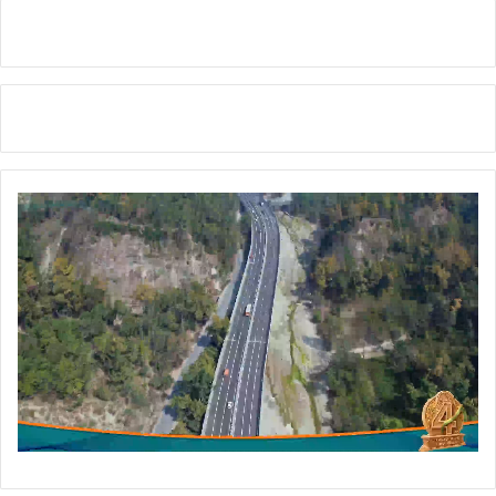
ने
दि
ए
नि
र्दे
श