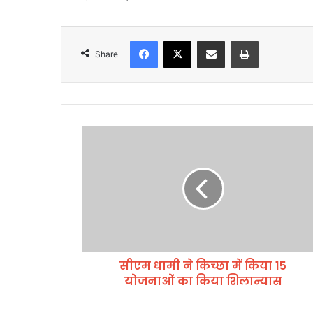
Facebook
X
Share via Email
Print
Share
सी
ए
म
धा
मी
ने
कि
च्छा
में
सीएम धामी ने किच्छा में किया 15
कि
योजनाओं का किया शिलान्यास
या
1
5