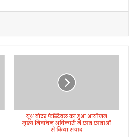
यू
थ
वो
ट
र
फे
स्टि
व
ल
यूथ वोटर फेस्टिवल का हुआ आयोजन
का
मुख्य निर्वाचन अधिकारी ने छात्र छात्राओं
हु
आ
से किया संवाद
आ