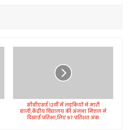
सी
बी
ए
स
ई
1
2
वीं
में
सीबीएसई 12वीं में लड़कियों ने मारी
ल
बाजी,केंद्रीय विद्यालय की अंजना मित्तल ने
ड़
कि
दिखाई प्रतिभा,लिए 97 प्रतिशत अंक
यों
ने