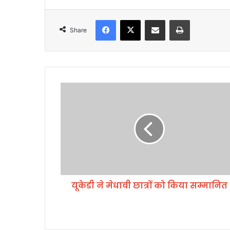
Facebook
X
Share via Email
Print
Share
यू
के
डी
ने
मे
धा
वी
छा
त्रों
यूकेडी ने मेधावी छात्रों को किया सम्मानित
को
कि
या
स
म्मा