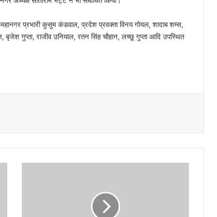
गर अध्यक्ष सीताराम भट्ट ने भी संबोधित किया।
महानगर प्रभारी कुसुम कंडवाल, प्रदेश प्रवक्ता विनय गोयल, शादाब शम्स,
ल, बृजेश गुप्ता, राजीव उनियाल, रतन सिंह चौहान, लच्छू गुप्ता आदि उपस्थित
मु
ख्य
मं
त्री
ने