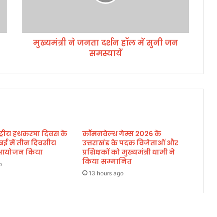
ज
न
ता
द
मुख्यमंत्री ने जनता दर्शन हॉल मेंं सुनी जन
र्श
समस्यायें
न
हॉ
ल
मेंं
सु
नी
ज
न
ाष्ट्रीय हथकरघा दिवस के
कॉमनवेल्थ गेम्स 2026 के
स
बई में तीन दिवसीय
उत्तराखंड के पदक विजेताओं और
म
का आयोजन किया
प्रशिक्षकों को मुख्यमंत्री धामी ने
स्या
किया सम्मानित
o
यें
13 hours ago