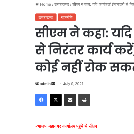
Home
/
उत्तराखण्ड
/
सीएम ने कहा: यदि कार्यकर्ता ईमानदारी से निरं
उत्तराखण्ड
राजनीति
सीएम ने कहा: यदि 
से निरंतर कार्य करें
कोई नहीं रोक सक
admin
S
July 9, 2021
e
Facebook
X
Share via Email
Print
n
d
a
n
-भाजपा महानगर कार्यालय पहुंचे थे सीएम
e
m