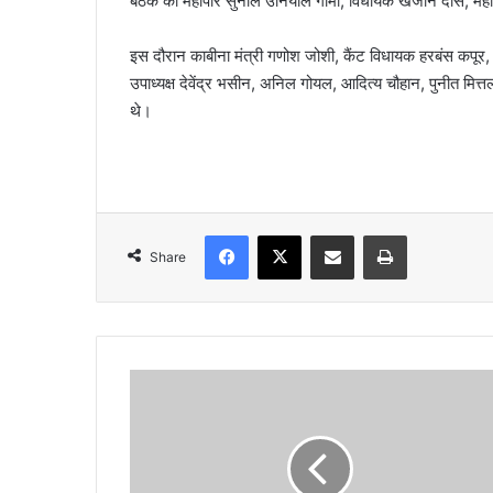
बैठक को महापौर सुनील उनियाल गामा, विधायक खजान दास, महान
इस दौरान काबीना मंत्री गणोश जोशी, कैंट विधायक हरबंस कपूर, 
उपाध्यक्ष देवेंद्र भसीन, अनिल गोयल, आदित्य चौहान, पुनीत मित्त
थे।
Facebook
X
Share via Email
Print
Share
म
हि
ला
ने
फां