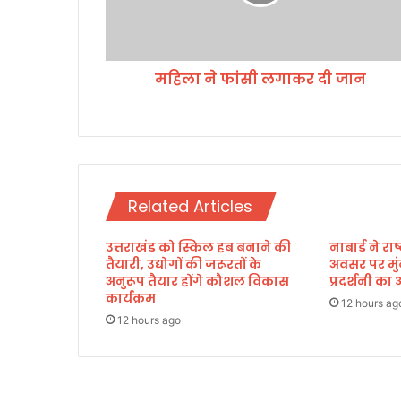
सी
ल
गा
क
महिला ने फांसी लगाकर दी जान
र
दी
जा
न
Related Articles
उत्तराखंड को स्किल हब बनाने की
नाबार्ड ने र
तैयारी, उद्योगों की जरूरतों के
अवसर पर मुं
अनुरूप तैयार होंगे कौशल विकास
प्रदर्शनी 
कार्यक्रम
12 hours ag
12 hours ago