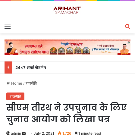
Menu
S
24×7 अलर्ट मोड में रहें अधिकारी-मुख्य सचिव एसईओसी से लगातार जनपदों के साथ समन्वय बनाए रखने के निर्देश
Home
/
राजनीति
राजनीति
सीएम तीरथ ने उपचुनाव के लिए
चुनाव आयोग को लिखा पत्र
admin
S
July 2, 2021
1,726
1 minute read