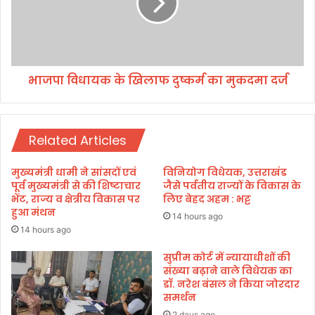
द
धा
भ
य
ट्ट
क
ने
के
कि
खि
या
भाजपा विधायक के खिलाफ दुष्कर्म का मुकदमा दर्ज
ला
खा
फ
रि
दु
ज
ष्क
Related Articles
र्म
का
मु
मुख्यमंत्री धामी ने सांसदों एवं
विनियोग विधेयक, उत्तराखंड
क
पूर्व मुख्यमंत्री से की शिष्टाचार
जैसे पर्वतीय राज्यों के विकास के
द
भेंट, राज्य व क्षेत्रीय विकास पर
लिए बेहद अहम : भट्ट
हुआ मंथन
मा
14 hours ago
द
14 hours ago
र्ज
सुप्रीम कोर्ट में न्यायाधीशों की
संख्या बढ़ाने वाले विधेयक का
डॉ. नरेश बंसल ने किया जोरदार
समर्थन
2 days ago