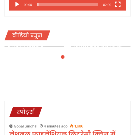
00:00
02:00
वीडियो न्यूज़
नेशनल फाइनेंशियल
एआई सक्षम और
लिटरेसी क्विज़ में
उद्योगोन्मुख युवाओं के
उत्तराखंड के छात्रों का
निर्माण पर दें जोर:
शानदार प्रदर्शन, ग्राफिक
राज्यपाल गुरमीत सिंह
एरा और क्वांटम स्कूल
ने जीते शीर्ष पुरस्कार
स्पोर्ट्स
Gopal Singhal
4 minutes ago
1,686
नेशनल फाइनेंशियल लिटरेसी क्विज़ में