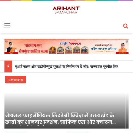
Menu
S
एआई सक्षम और उद्योगोन्मुख युवाओं के निर्माण पर दें जोर: राज्यपाल गुरमीत सिंह
उत्तराखण्ड
सुप्रीम कोर्ट में न्यायाधीशों की संख्या बढ़ाने वाले
विधेयक का डॉ. नरेश बंसल ने किया जोरदार समर्थन