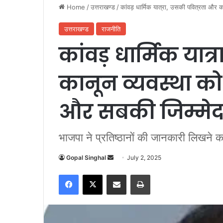
Home
/
उत्तराखण्ड
/
कांवड़ धार्मिक यात्रा, उसकी पवित्रता और 
उत्तराखण्ड
राजनीति
कांवड़ धार्मिक यात
कानून व्यवस्था 
और सबकी जिम्मेदार
भाजपा ने प्रतिष्ठानों की जानकारी लिखने 
Gopal Singhal
S
July 2, 2025
e
Facebook
X
Share via Email
Print
n
d
a
n