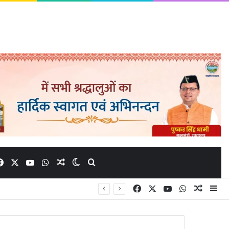
Facebook
X
YouTube
WhatsApp
Random Article
Switch skin
Search for
Facebook
X
YouTube
WhatsApp
Random
Si