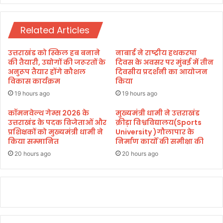
ने
फो
Related Articles
ड़ा
चा
ऊ
उत्तराखंड को स्किल हब बनाने
नाबार्ड ने राष्ट्रीय हथकरघा
मी
की तैयारी, उद्योगों की जरूरतों के
दिवस के अवसर पर मुंबई में तीन
न
अनुरूप तैयार होंगे कौशल
दिवसीय प्रदर्शनी का आयोजन
विकास कार्यक्रम
किया
वि
क्रे
19 hours ago
19 hours ago
ता
का
कॉमनवेल्थ गेम्स 2026 के
मुख्यमंत्री धामी ने उत्तराखंड
उत्तराखंड के पदक विजेताओं और
क्रीड़ा विश्वविद्यालय(Sports
सि
प्रशिक्षकों को मुख्यमंत्री धामी ने
University )गौलापार के
र
किया सम्मानित
निर्माण कार्यों की समीक्षा की
,
मा
20 hours ago
20 hours ago
म
ला
द
र्ज