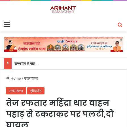
Menu
S
राज्यपाल से महालेखाकार, लेखापरीक्षा उत्तराखंड संजीव कुमार ने की शिष्टाचार भेंट
Home
/
उत्तराखण्ड
उत्तराखण्ड
एक्सिडेंट
तेज रफतार महिंद्रा थार वाहन
पहाड़ से टकराकर पर पलटी,दो
घायल