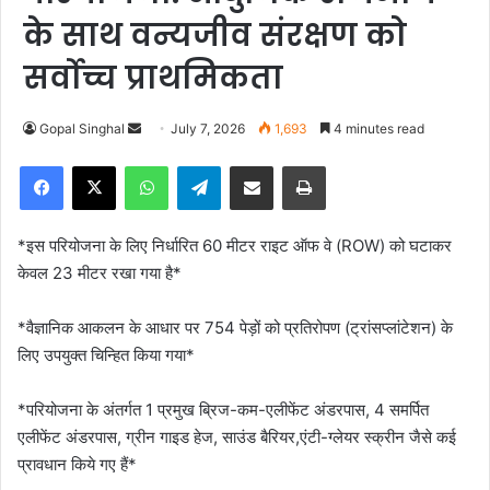
के साथ वन्यजीव संरक्षण को
सर्वोच्च प्राथमिकता
Gopal Singhal
S
July 7, 2026
1,693
4 minutes read
e
Facebook
X
WhatsApp
Telegram
Share via Email
Print
n
d
a
*इस परियोजना के लिए निर्धारित 60 मीटर राइट ऑफ वे (ROW) को घटाकर
n
केवल 23 मीटर रखा गया है*
e
m
*वैज्ञानिक आकलन के आधार पर 754 पेड़ों को प्रतिरोपण (ट्रांसप्लांटेशन) के
a
लिए उपयुक्त चिन्हित किया गया*
i
l
*परियोजना के अंतर्गत 1 प्रमुख ब्रिज-कम-एलीफेंट अंडरपास, 4 समर्पित
एलीफेंट अंडरपास, ग्रीन गाइड हेज, साउंड बैरियर,एंटी-ग्लेयर स्क्रीन जैसे कई
प्रावधान किये गए हैं*