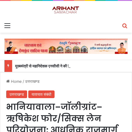
Menu
S
मुख्यमंत्री से महानिदेशक एनसीसी ने की शिष्टाचार भेंट
Home
/
उत्तराखण्ड
उत्तराखण्ड
यातायात संबंधी
भानियावाला–जॉलीग्रांट–
ऋषिकेश फोर/सिक्स लेन
परियोजना: आधुनिक राजमार्ग