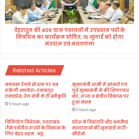
ने
की
के
4
लि
0
ए
9
उ
देहरादून की 409 ग्राम पंचायतों में उपप्रधान पदों के
ग्रा
प
निर्वाचन का कार्यक्रम घोषित, 15 जुलाई को होगा
म
चा
पं
मतदान एवं मतगणना
र
चा
ए
य
वं
तों
पु
में
Related Articles
न
उ
र्वा
प
बनबसा रेलवे स्टेशन पर अब
मुख्यमंत्री धामी ने सांसदों एवं
स
प्र
रुकेगी अछनेरा-टनकपुर
पूर्व मुख्यमंत्री से की शिष्टाचार
से
धा
एक्सप्रेस, रेल मंत्री ने दी स्वीकृति
भेंट, राज्य व क्षेत्रीय विकास पर
वा
न
हुआ मंथन
5 hours ago
ओं
प
5 hours ago
को
दों
औ
के
विनियोग विधेयक, उत्तराखंड
प्रदेश में विसंगति और अनमैप्ड
र
जैसे पर्वतीय राज्यों के विकास के
मतदाताओं की सुनवाई जारी-
नि
प्र
लिए बेहद अहम : भट्ट
सीईओ
र्वा