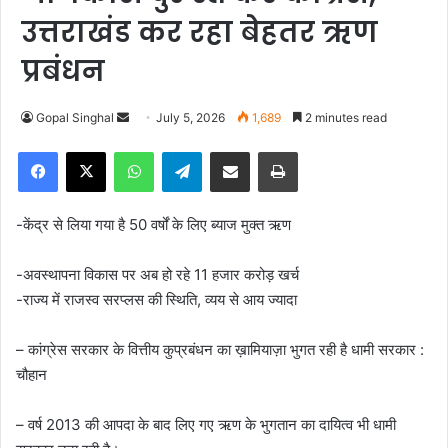
उत्तराखंड कर रहा बेहतर ऋण
प्रबंधन
Gopal Singhal
S
July 5, 2026
1,689
2 minutes read
e
Facebook
X
WhatsApp
Telegram
Share via Email
Print
n
d
a
-केंद्र से लिया गया है 50 वर्षों के लिए ब्याज मुक्त ऋण
n
e
-अवस्थापना विकास पर अब हो रहे 11 हजार करोड़ खर्च
m
-राज्य में राजस्व सरप्लस की स्थिति, व्यय से आय ज्यादा
a
i
– कांग्रेस सरकार के वित्तीय कुप्रबंधन का ख़ामियाज़ा भुगत रही है धामी सरकार :
l
चौहान
– वर्ष 2013 की आपदा के बाद लिए गए ऋण के भुगतान का दायित्व भी धामी