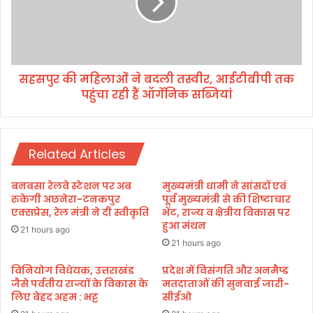
सं
र
गो
की
ष्ठी
म
,
हि
छ
ला
त्र
सहसपुर की महिलाओं ने बदली तस्वीर, आईटीबीपी तक
ओं
प
पहुंचा रही हैं ऑर्गेनिक सब्जियां
ने
ति
ब
शि
द
वा
ली
जी
Related Articles
त
म
स्वी
हा
र
बनबसा रेलवे स्टेशन पर अब
मुख्यमंत्री धामी ने सांसदों एवं
रा
,
रुकेगी अछनेरा-टनकपुर
पूर्व मुख्यमंत्री से की शिष्टाचार
ज
आ
एक्सप्रेस, रेल मंत्री ने दी स्वीकृति
भेंट, राज्य व क्षेत्रीय विकास पर
के
हुआ मंथन
ई
21 hours ago
आ
टी
21 hours ago
द
बी
र्शों
पी
विनियोग विधेयक, उत्तराखंड
प्रदेश में विसंगति और अनमैप्ड
प
जैसे पर्वतीय राज्यों के विकास के
मतदाताओं की सुनवाई जारी-
त
लिए बेहद अहम : भट्ट
सीईओ
र
क
च
प