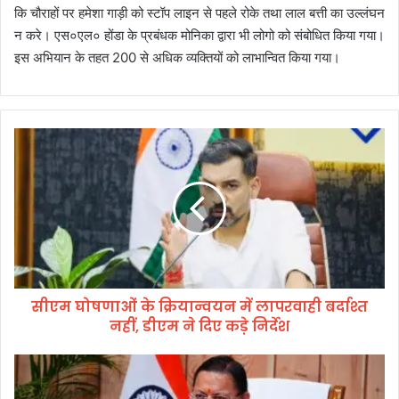
कि चौराहों पर हमेशा गाड़ी को स्टॉप लाइन से पहले रोके तथा लाल बत्ती का उल्लंघन
न करे। एस०एल० होंडा के प्रबंधक मोनिका द्वारा भी लोगो को संबोधित किया गया।
इस अभियान के तहत 200 से अधिक व्यक्तियों को लाभान्वित किया गया।
सी
ए
म
घो
ष
णा
ओं
के
क्रि
सीएम घोषणाओं के क्रियान्वयन में लापरवाही बर्दाश्त
या
नहीं, डीएम ने दिए कड़े निर्देश
न्व
य
न
मु
में
ख्य
ला