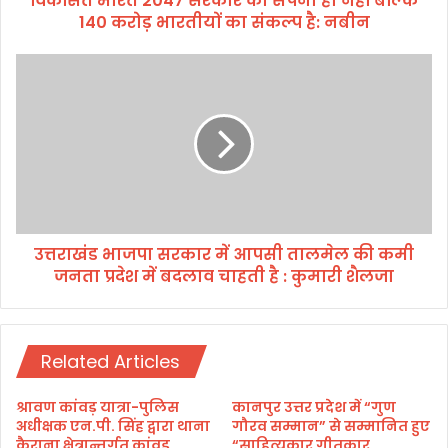
विकसित भारत 2047 सरकार का सपना ही नहीं बल्कि
140 करोड़ भारतीयों का संकल्प है: नबीन
7
स
र
उ
का
त्त
र
रा
का
खं
स
ड
प
भा
ना
ज
ही
पा
न
स
हीं
उत्तराखंड भाजपा सरकार में आपसी तालमेल की कमी
र
ब
जनता प्रदेश में बदलाव चाहती है : कुमारी शैलजा
का
ल्कि
र
1
में
4
आ
0
Related Articles
प
क
सी
रो
ता
श्रावण कांवड़ यात्रा-पुलिस
कानपुर उत्तर प्रदेश में “गुण
ड़
ल
अधीक्षक एन.पी. सिंह द्वारा थाना
गौरव सम्मान” से सम्मानित हुए
भा
मे
कैराना क्षेत्रान्तर्गत कांवड़
“साहित्यकार गीतकार