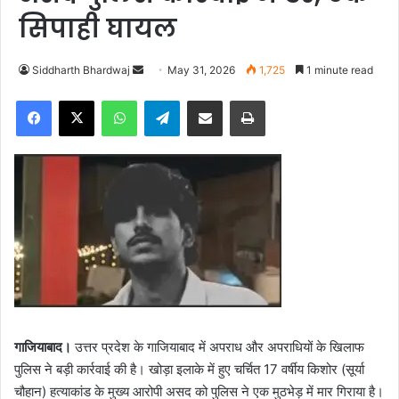
सिपाही घायल
Siddharth Bhardwaj
S
May 31, 2026
1,725
1 minute read
e
Facebook
X
WhatsApp
Telegram
Share via Email
Print
n
d
a
n
e
m
a
i
l
गाजियाबाद।
उत्तर प्रदेश के गाजियाबाद में अपराध और अपराधियों के खिलाफ
पुलिस ने बड़ी कार्रवाई की है। खोड़ा इलाके में हुए चर्चित 17 वर्षीय किशोर (सूर्या
चौहान) हत्याकांड के मुख्य आरोपी असद को पुलिस ने एक मुठभेड़ में मार गिराया है।