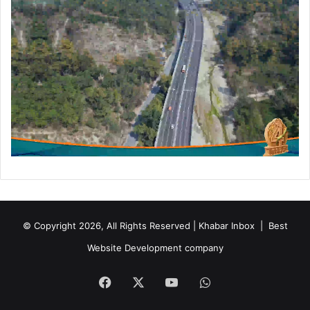
मा
री
शै
ल
जा
© Copyright 2026, All Rights Reserved | Khabar Inbox |
Best
Website Development company
Facebook
X
YouTube
WhatsApp