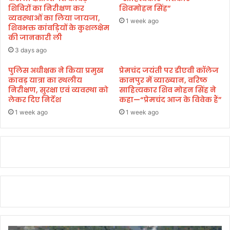
र
शिविरों का निरीक्षण कर
शिवमोहन सिंह”
ल
व्यवस्थाओं का लिया जायजा,
ती
की
1 week ago
शिवभक्त कांवड़ियों के कुशलक्षेम
यों
क
की जानकारी ली
का
मी
सं
3 days ago
ज
क
न
पुलिस अधीक्षक ने किया प्रमुख
प्रेमचंद जयंती पर डीएवी कॉलेज
ल्प
ता
कावड़ यात्रा का स्थलीय
कानपुर में व्याख्यान, वरिष्ठ
है
प्र
निरीक्षण, सुरक्षा एवं व्यवस्था को
साहित्यकार शिव मोहन सिंह ने
:
दे
लेकर दिए निर्देश
कहा—“प्रेमचंद आज के विवेक हैं”
न
श
1 week ago
1 week ago
बी
में
न
ब
द
ला
व
चा
ह
ती
है
:
कु