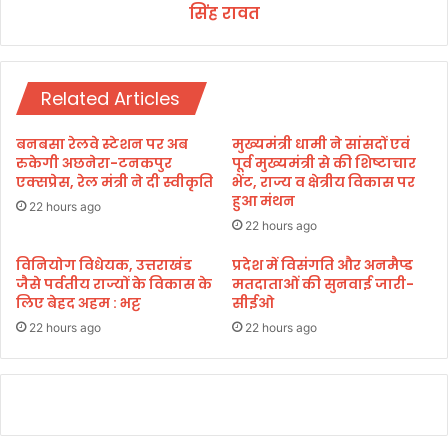
:
सिंह रावत
वे
म
त
हा
न
रा
शी
ज
Related Articles
घ्र
जा
री
बनबसा रेलवे स्टेशन पर अब
मुख्यमंत्री धामी ने सांसदों एवं
हो
रुकेगी अछनेरा-टनकपुर
पूर्व मुख्यमंत्री से की शिष्टाचार
गा
एक्सप्रेस, रेल मंत्री ने दी स्वीकृति
भेंट, राज्य व क्षेत्रीय विकास पर
हुआ मंथन
:
22 hours ago
डाॅ
22 hours ago
.
ध
विनियोग विधेयक, उत्तराखंड
प्रदेश में विसंगति और अनमैप्ड
जैसे पर्वतीय राज्यों के विकास के
मतदाताओं की सुनवाई जारी-
न
लिए बेहद अहम : भट्ट
सीईओ
सिं
ह
22 hours ago
22 hours ago
रा
व
त