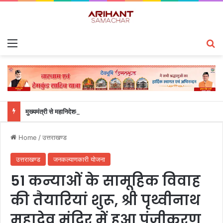
Menu
S
मुख्यमंत्री से महानिदेशक एनसीसी ने की शिष्टाचार भेंट
Home
/
उत्तराखण्ड
उत्तराखण्ड
जनकल्याणकारी योजना
51 कन्याओं के सामूहिक विवाह
की तैयारियां शुरू, श्री पृथ्वीनाथ
महादेव मंदिर में हुआ पंजीकरण