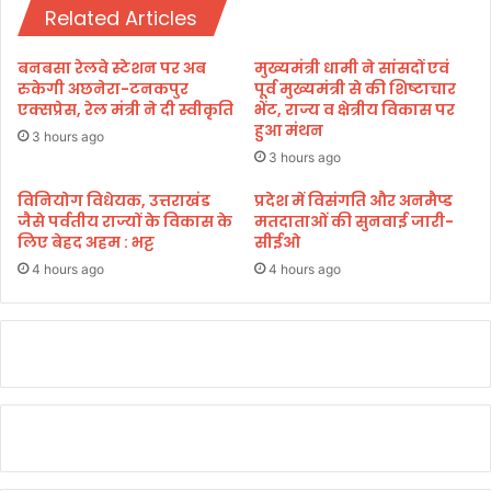
हा
Related Articles
नी
दे
म
व
हि
बनबसा रेलवे स्टेशन पर अब
मुख्यमंत्री धामी ने सांसदों एवं
मं
ला
रुकेगी अछनेरा-टनकपुर
पूर्व मुख्यमंत्री से की शिष्टाचार
दि
ओं
एक्सप्रेस, रेल मंत्री ने दी स्वीकृति
भेंट, राज्य व क्षेत्रीय विकास पर
र
हुआ मंथन
की
3 hours ago
में
ता
3 hours ago
हु
क
आ
त
विनियोग विधेयक, उत्तराखंड
प्रदेश में विसंगति और अनमैप्ड
पं
जैसे पर्वतीय राज्यों के विकास के
मतदाताओं की सुनवाई जारी-
लिए बेहद अहम : भट्ट
सीईओ
जी
क
4 hours ago
4 hours ago
र
ण
ए
वं
ज
ला
भि
षे
क