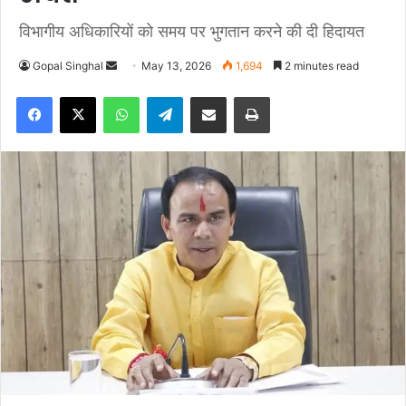
विभागीय अधिकारियों को समय पर भुगतान करने की दी हिदायत
Gopal Singhal
S
May 13, 2026
1,694
2 minutes read
e
Facebook
X
WhatsApp
Telegram
Share via Email
Print
n
d
a
n
e
m
a
i
l