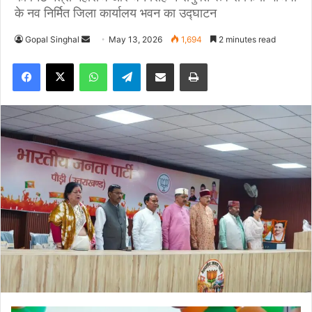
के नव निर्मित जिला कार्यालय भवन का उद्घाटन
Gopal Singhal
S
May 13, 2026
1,694
2 minutes read
e
Facebook
X
WhatsApp
Telegram
Share via Email
Print
n
d
a
n
e
m
a
i
l