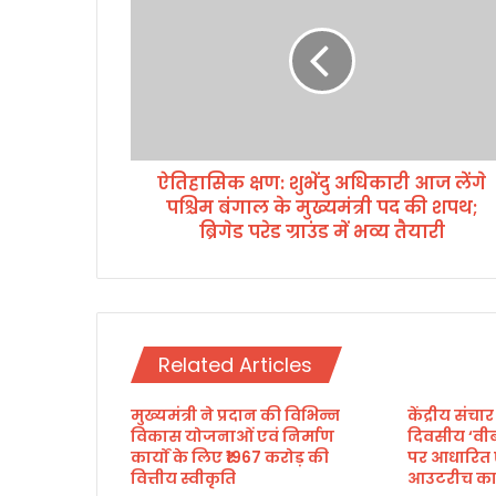
हा
सि
क
क्ष
ण
:
शु
ऐतिहासिक क्षण: शुभेंदु अधिकारी आज लेंगे
भें
पश्चिम बंगाल के मुख्यमंत्री पद की शपथ;
दु
अ
ब्रिगेड परेड ग्राउंड में भव्य तैयारी
धि
का
री
आ
ज
Related Articles
लें
गे
मुख्यमंत्री ने प्रदान की विभिन्न
केंद्रीय संचार
प
विकास योजनाओं एवं निर्माण
दिवसीय ‘वी
श्चि
कार्यों के लिए ₹1967 करोड़ की
पर आधारित 
म
वित्तीय स्वीकृति
आउटरीच कार
बं