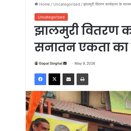
Home
/
Uncategorized
/
झालमुरी वितरण कार्यक्रम के माध्
Uncategorized
झालमुरी वितरण कार
सनातन एकता का 
Gopal Singhal
S
May 9, 2026
e
Facebook
X
Share via Email
Print
n
d
a
n
e
m
a
i