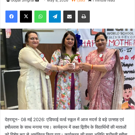
Gopal Singhal
S
May 8, 2026
1,695
1 minute read
e
Facebook
X
WhatsApp
Telegram
Share via Email
Print
n
d
a
n
e
m
a
i
l
देहरादून- 08 मई 2026: एडिफाई वर्ल्ड स्कूल में आज मदर्स डे बड़े उत्साह एवं
हर्षोल्लास के साथ मनाया गया। कार्यक्रम में कक्षा द्वितीय के विद्यार्थियों की माताओं
को विशेष रूप से आमंत्रित किया गया। कार्यक्रम की मुख्य अतिथि श्रीमती बबीता