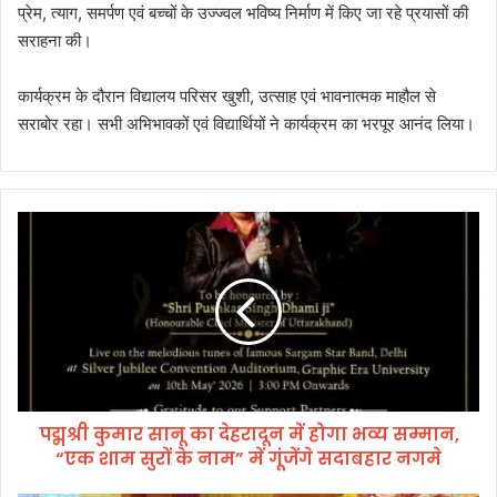
प्रेम, त्याग, समर्पण एवं बच्चों के उज्ज्वल भविष्य निर्माण में किए जा रहे प्रयासों की
सराहना की।
कार्यक्रम के दौरान विद्यालय परिसर खुशी, उत्साह एवं भावनात्मक माहौल से
सराबोर रहा। सभी अभिभावकों एवं विद्यार्थियों ने कार्यक्रम का भरपूर आनंद लिया।
प
द्म
श्री
कु
मा
र
सा
नू
का
पद्मश्री कुमार सानू का देहरादून में होगा भव्य सम्मान,
दे
“एक शाम सुरों के नाम” में गूंजेंगे सदाबहार नगमे
ह
रा