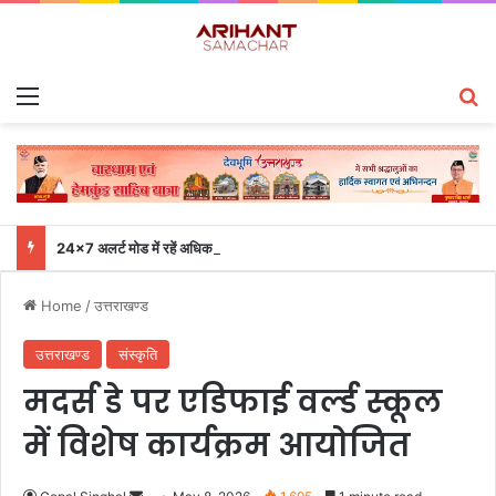
Menu
S
24×7 अलर्ट मोड में रहें अधिकारी-मुख्य सचिव एसईओसी से लगातार जनपदों के साथ समन्वय बनाए रखने के निर्देश
Home
/
उत्तराखण्ड
उत्तराखण्ड
संस्कृति
मदर्स डे पर एडिफाई वर्ल्ड स्कूल
में विशेष कार्यक्रम आयोजित