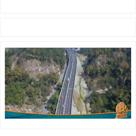
श
न
लि
मि
टे
ड
अ
स्प
ता
ल
का
कि
या
लो
का
र्प
ण