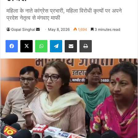
महिला के नाते कांग्रेस प्रभारी, महिला विरोधी कृत्यों पर अपने
प्रदेश नेतृत्व से मंगवाए माफी
Gopal Singhal
S
May 8, 2026
1,694
3 minutes read
e
Facebook
X
WhatsApp
Telegram
Share via Email
Print
n
d
a
n
e
m
a
i
l