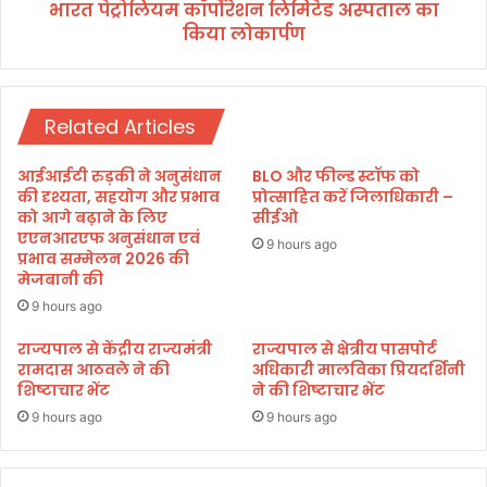
नः
भारत पेट्रोलियम कॉर्पोरेशन लिमिटेड अस्पताल का
मी
डाॅ
ने
किया लोकार्पण
.
श्री
ध
के
न
दा
सिं
र
Related Articles
ह
ना
रा
थ
आईआईटी रुड़की ने अनुसंधान
BLO और फील्ड स्टॉफ को
व
धा
की दृश्यता, सहयोग और प्रभाव
प्रोत्साहित करें जिलाधिकारी –
त
म
को आगे बढ़ाने के लिए
सीईओ
में
एएनआरएफ अनुसंधान एवं
9 hours ago
प्रभाव सम्मेलन 2026 की
भा
मेजबानी की
र
त
9 hours ago
पे
राज्यपाल से केंद्रीय राज्यमंत्री
राज्यपाल से क्षेत्रीय पासपोर्ट
ट्रो
रामदास आठवले ने की
अधिकारी मालविका प्रियदर्शिनी
लि
शिष्टाचार भेंट
ने की शिष्टाचार भेंट
य
9 hours ago
9 hours ago
म
कॉ
र्पो
रे