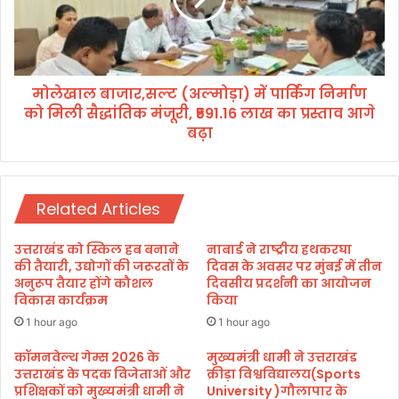
का
जा
री
र
भू
,
मि
स
का
मोलेखाल बाजार,सल्ट (अल्मोड़ा) में पार्किंग निर्माण
ल्ट
मे
को मिली सैद्धांतिक मंजूरी, ₹591.16 लाख का प्रस्ताव आगे
(
:
अ
बढ़ा
दी
ल्मो
प्ति
ड़ा
रा
)
व
में
Related Articles
त
पा
र्किं
उत्तराखंड को स्किल हब बनाने
नाबार्ड ने राष्ट्रीय हथकरघा
ग
की तैयारी, उद्योगों की जरूरतों के
दिवस के अवसर पर मुंबई में तीन
नि
अनुरूप तैयार होंगे कौशल
दिवसीय प्रदर्शनी का आयोजन
र्मा
विकास कार्यक्रम
किया
ण
1 hour ago
1 hour ago
को
मि
कॉमनवेल्थ गेम्स 2026 के
मुख्यमंत्री धामी ने उत्तराखंड
उत्तराखंड के पदक विजेताओं और
क्रीड़ा विश्वविद्यालय(Sports
ली
प्रशिक्षकों को मुख्यमंत्री धामी ने
University )गौलापार के
सै