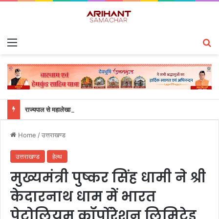
Menu
S
राज्यपाल से महालेखाकार, लेखापरीक्षा उत्तराखंड संजीव कुमार ने की शिष्टाचार भेंट
Home
/
उत्तराखण्ड
उत्तराखण्ड
हेल्थ
मुख्यमंत्री पुष्कर सिंह धामी ने श्री
केदारनाथ धाम में भारत
पेट्रोलियम कॉर्पोरेशन लिमिटेड