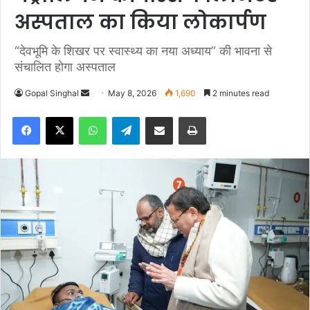
अस्पताल का किया लोकार्पण
“देवभूमि के शिखर पर स्वास्थ्य का नया अध्याय” की भावना से
संचालित होगा अस्पताल
Gopal Singhal
S
May 8, 2026
1,690
2 minutes read
e
Facebook
X
WhatsApp
Telegram
Share via Email
Print
n
d
a
n
e
m
a
i
l