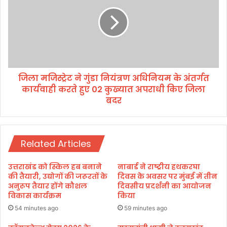
म
म
हें
जि
द्र
स्ट्रे
भ
ट
ट्ट
ने
की
गुं
मौ
डा
जू
जिला मजिस्ट्रेट ने गुंडा नियंत्रण अधिनियम के अंतर्गत
नि
द
कार्यवाही करते हुए 02 कुख्यात अपराधी किए जिला
यं
गी
त्र
बदर
क
ण
ई
अ
ने
धि
ता
नि
Related Articles
ओं
य
ने
म
उत्तराखंड को स्किल हब बनाने
नाबार्ड ने राष्ट्रीय हथकरघा
था
के
की तैयारी, उद्योगों की जरूरतों के
दिवस के अवसर पर मुंबई में तीन
मा
अं
अनुरूप तैयार होंगे कौशल
दिवसीय प्रदर्शनी का आयोजन
बी
त
विकास कार्यक्रम
किया
जे
र्ग
54 minutes ago
59 minutes ago
पी
त
का
का