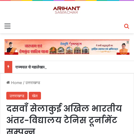
Menu
S
राज्यपाल से महालेखाकार, लेखापरीक्षा उत्तराखंड संजीव कुमार ने की शिष्टाचार भेंट
Home
/
उत्तराखण्ड
उत्तराखण्ड
खेल
दसवाँ सेलाकुई अखिल भारतीय
अंतर-विद्यालय टेनिस टूर्नामेंट
सम्पन्न