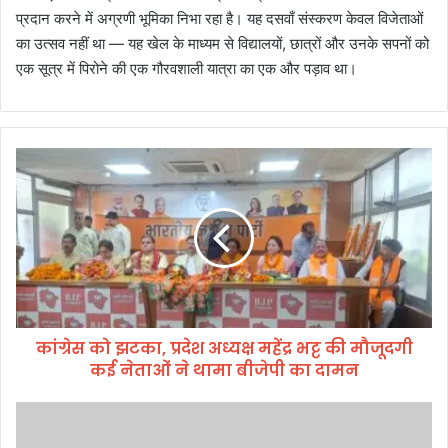
प्रदान करने में अग्रणी भूमिका निभा रहा है। यह दसवाँ संस्करण केवल विजेताओं
का उत्सव नहीं था — यह खेल के माध्यम से विद्यालयों, छात्रों और उनके सपनों को
एक सूत्र में पिरोने की एक गौरवशाली यात्रा का एक और पड़ाव था।
कां
ग्रे
स
को
झ
ट
का
,
प्र
कांग्रेस को झटका, प्रदेश अध्यक्ष महेंद्र भट्ट की मौजूदगी
दे
कई नेताओं ने थामा बीजेपी का दामन
श
अ
ध्य
जि
क्ष
ला