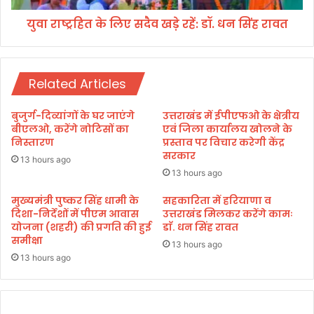
श
ए
त
युवा राष्ट्रहित के लिए सदैव खड़े रहें: डॉ. धन सिंह रावत
स
-
दै
प्र
व
ति
ख
श
Related Articles
ड़े
त
र
प
हें
बुजुर्ग-दिव्यांगों के घर जाएंगे
उत्तराखंड में ईपीएफओ के क्षेत्रीय
री
:
बीएलओ, करेंगे नोटिसों का
एवं जिला कार्यालय खोलने के
क्षा
डॉ
निस्तारण
प्रस्ताव पर विचार करेगी केंद्र
प
सरकार
.
13 hours ago
रि
ध
13 hours ago
णा
न
म
मुख्यमंत्री पुष्कर सिंह धामी के
सहकारिता में हरियाणा व
सिं
दिशा-निर्देशों में पीएम आवास
उत्तराखंड मिलकर करेंगे कामः
,
ह
योजना (शहरी) की प्रगति की हुई
डाॅ. धन सिंह रावत
क्षे
रा
समीक्षा
त्र
व
13 hours ago
में
13 hours ago
त
खु
शी