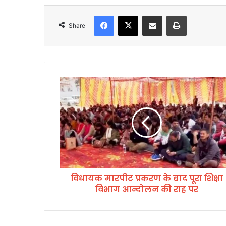
Facebook
X
Share via Email
Print
Share
वि
धा
य
क
मा
र
पी
ट
प्र
विधायक मारपीट प्रकरण के बाद पूरा शिक्षा
क
विभाग आन्दोलन की राह पर
र
ण
के
बा