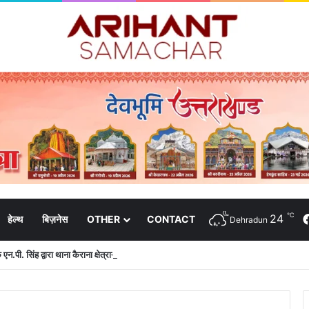
℃
24
हेल्थ
बिज़नेस
OTHER
CONTACT
Dehradun