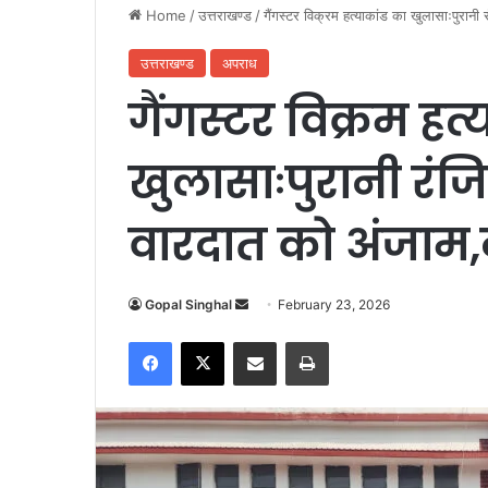
Home
/
उत्तराखण्ड
/
गैंगस्टर विक्रम हत्याकांड का खुलासाःपुरानी
उत्तराखण्ड
अपराध
गैंगस्टर विक्रम हत्
खुलासाःपुरानी रंज
वारदात को अंजाम,
Gopal Singhal
S
February 23, 2026
e
Facebook
X
Share via Email
Print
n
d
a
n
e
m