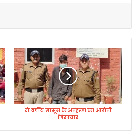
दो
व
र्षी
य
मा
सू
म
के
अ
दो वर्षीय मासूम के अपहरण का आरोपी
प
गिरफ्तार
ह
र
ण
का