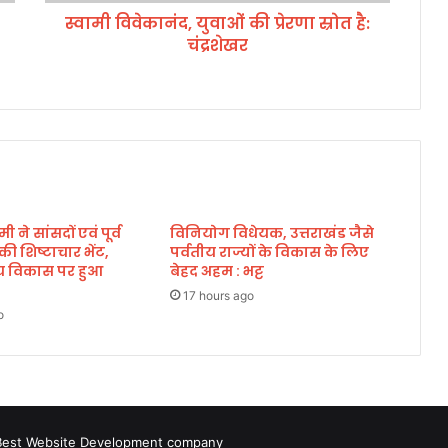
यु
स्वामी विवेकानंद, युवाओं की प्रेरणा स्रोत है:
वा
चंद्रशेखर
ओं
की
प्रे
र
णा
स्रो
त
है
:
मी ने सांसदों एवं पूर्व
विनियोग विधेयक, उत्तराखंड जैसे
चं
े की शिष्टाचार भेंट,
पर्वतीय राज्यों के विकास के लिए
द्र
्रीय विकास पर हुआ
बेहद अहम : भट्ट
शे
ख
17 hours ago
o
र
Best Website Development company