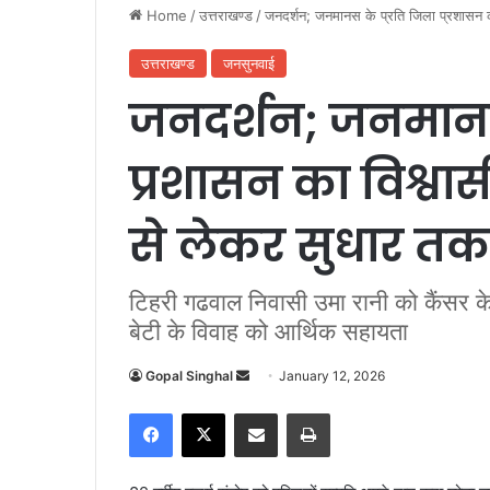
Home
/
उत्तराखण्ड
/
जनदर्शन; जनमानस के प्रति जिला प्रशासन क
उत्तराखण्ड
जनसुनवाई
जनदर्शन; जनमानस
प्रशासन का विश्व
से लेकर सुधार तक
टिहरी गढवाल निवासी उमा रानी को कैंसर क
बेटी के विवाह को आर्थिक सहायता
Gopal Singhal
S
January 12, 2026
e
Facebook
X
Share via Email
Print
n
d
a