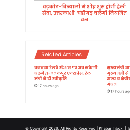
मे
बड़कोट-चिन्याली मे शीघ्र शुरू होगी हेली
शी
सेवा, उत्तरकाशी-चंडीगढ़ चलेगी नियमित
घ्र
शु
बस
रू
हो
गी
हे
ली
Related Articles
से
वा
बनबसा रेलवे स्टेशन पर अब रुकेगी
मुख्यमंत्री धा
,
अछनेरा-टनकपुर एक्सप्रेस, रेल
मुख्यमंत्री स
उ
मंत्री ने दी स्वीकृति
राज्य व क्षेत
त्त
मंथन
र
17 hours ago
17 hours ag
का
शी
-
चं
डी
ग
© Copyright 2026, All Rights Reserved | Khabar Inbox |
ढ़