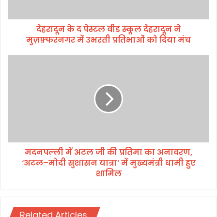
पे
स्ट
देहरादून के द पेस्टल वीड स्कूल देहरादून ने
ल
मुज़फ़्फरनगर में उभरती प्रतिभाओं को दिया मंच
वी
ड
स्कू
म
ल
द
दे
न
ह
प
रा
ल्ली
दू
में
न
अ
ने
ट
मु
ल
ज़
मदनपल्ली में अटल जी की प्रतिमा का अनावरण,
जी
फ़्फ
‘अटल–मोदी सुशासन यात्रा’ में मुख्यमंत्री धामी हुए
की
र
प्र
शामिल
न
ति
ग
मा
र
का
में
अ
Related Articles