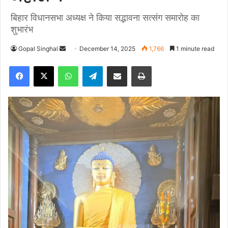
बिहार विधानसभा अध्यक्ष ने किया सद्भावना सत्संग समारोह का
शुभारंभ
Gopal Singhal
S
December 14, 2025
1,766
1 minute read
e
Facebook
X
WhatsApp
Telegram
Share via Email
Print
n
d
a
n
e
m
a
i
l