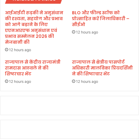
उ
ना
भ
व
आईआईटी रुड़की ने अनुसंधान
BLO और फील्ड स्टॉफ को
र
र
की दृश्यता, सहयोग और प्रभाव
प्रोत्साहित करें जिलाधिकारी –
ती
ण
को आगे बढ़ाने के लिए
सीईओ
प्र
,
एएनआरएफ अनुसंधान एवं
12 hours ago
ति
प्रभाव सम्मेलन 2026 की
‘
मेजबानी की
भा
अ
ओं
ट
12 hours ago
को
ल
राज्यपाल से केंद्रीय राज्यमंत्री
राज्यपाल से क्षेत्रीय पासपोर्ट
दि
–
रामदास आठवले ने की
अधिकारी मालविका प्रियदर्शिनी
या
मो
शिष्टाचार भेंट
ने की शिष्टाचार भेंट
मं
दी
च
12 hours ago
12 hours ago
सु
शा
स
न
या
त्रा
’
में
मु