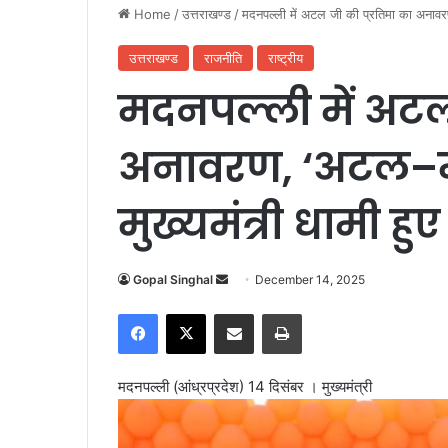
Home
/
उत्तराखण्ड
/
मदनपल्ली में अटल जी की प्रतिमा का अनावरण,
उत्तराखण्ड
राजनीति
राष्ट्रीय
मदनपल्ली में अटल
अनावरण, ‘अटल–मोद
मुख्यमंत्री धामी ह
Gopal Singhal
S
December 14, 2025
e
Facebook
X
Share via Email
Print
n
d
a
मदनपल्ली (आंध्रप्रदेश) 14 दिसंबर । मुख्यमंत्री
n
e
m