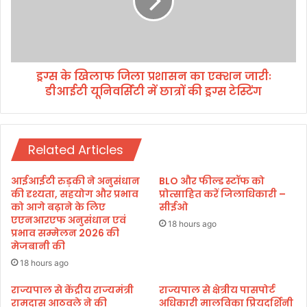
ठ
ला
क
फ
में
जि
दि
ला
वा
प्र
क
ड्रग्स के खिलाफ जिला प्रशासन का एक्शन जारीः
शा
र
डीआईटी यूनिवर्सिटी में छात्रों की ड्रग्स टेस्टिंग
स
भ
न
ट्ट
का
को
ए
श्र
Related Articles
क्श
द्धां
न
ज
जा
आईआईटी रुड़की ने अनुसंधान
BLO और फील्ड स्टॉफ को
लि
रीः
की दृश्यता, सहयोग और प्रभाव
प्रोत्साहित करें जिलाधिकारी –
,
डी
को आगे बढ़ाने के लिए
सीईओ
अ
एएनआरएफ अनुसंधान एवं
आ
18 hours ago
प्रभाव सम्मेलन 2026 की
धू
ई
मेजबानी की
रे
टी
स
यू
18 hours ago
प
नि
राज्यपाल से केंद्रीय राज्यमंत्री
राज्यपाल से क्षेत्रीय पासपोर्ट
नों
व
रामदास आठवले ने की
अधिकारी मालविका प्रियदर्शिनी
को
र्सि