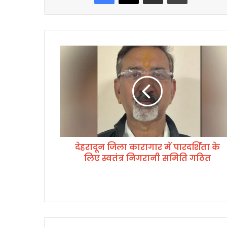
दे
ह
रा
दू
न
जि
ला
का
रा
देहरादून जिला कारागार में पारदर्शिता के
गा
लिए स्वतंत्र निगरानी समिति गठित
र
में
पा
र
द
र्शि
ता