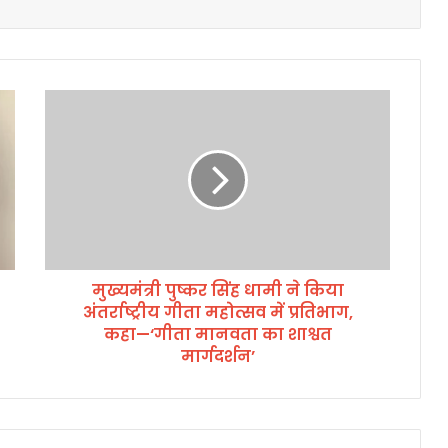
मु
ख्य
मं
त्री
पु
ष्क
र
सिं
ह
मुख्यमंत्री पुष्कर सिंह धामी ने किया
धा
अंतर्राष्ट्रीय गीता महोत्सव में प्रतिभाग,
मी
ने
कहा—‘गीता मानवता का शाश्वत
कि
मार्गदर्शन’
या
अं
त
र्रा