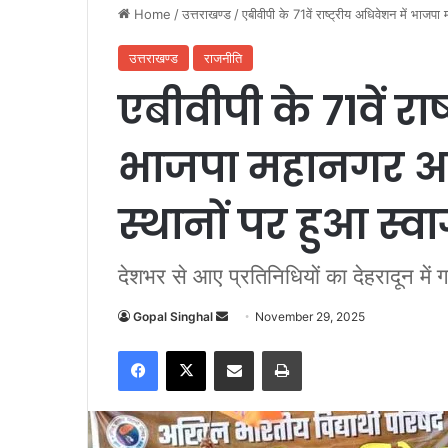
Home
/
उत्तराखण्ड
/
एबीवीपी के 71वें राष्ट्रीय अधिवेशन में भाजपा 
उत्तराखण्ड
राजनीति
एबीवीपी के 71वें राष
भाजपा महानगर अध्यक
स्थानों पर हुआ स्
देशभर से आए प्रतिनिधियों का देहरादून में 
Gopal Singhal
S
November 29, 2025
e
Facebook
X
Share via Email
Print
n
d
a
n