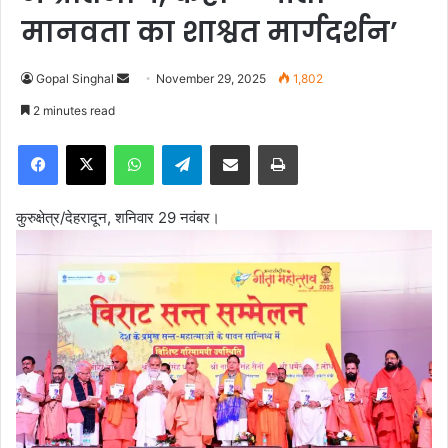
मानवता का शाश्वत मार्गदर्शन’
Gopal Singhal
S
November 29, 2025
1,802
e
2 minutes read
n
Facebook
X
WhatsApp
Telegram
Share via Email
Print
d
a
n
कुरुक्षेत्र/देहरादून, शनिवार 29 नवंबर।
e
m
a
i
l