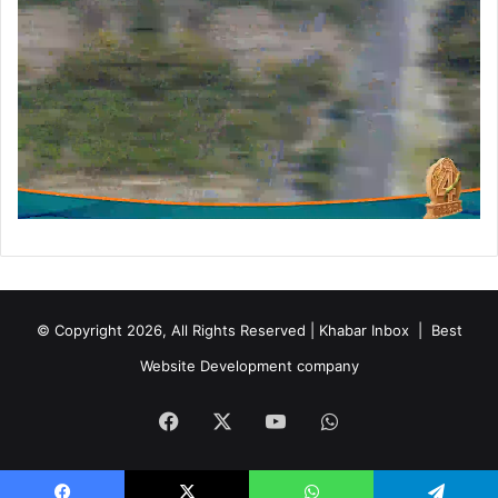
ग
त
मु
ख्य
मं
त्री
धा
मी
ने
की
पु
ष्प
व
र्षा
© Copyright 2026, All Rights Reserved | Khabar Inbox |
Best
,
Website Development company
दि
या
आ
Facebook
X
YouTube
WhatsApp
शी
र्वा
द