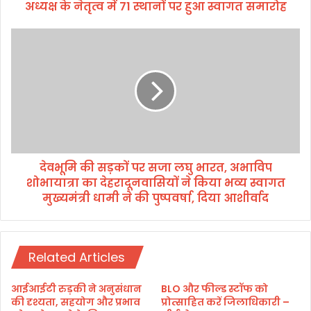
अध्यक्ष के नेतृत्व में 71 स्थानों पर हुआ स्वागत समारोह
य
अ
धि
दे
वे
व
श
भू
न
मि
में
की
भा
स
ज
ड़
पा
कों
म
प
हा
देवभूमि की सड़कों पर सजा लघु भारत, अभाविप
र
न
शोभायात्रा का देहरादूनवासियों ने किया भव्य स्वागत
स
ग
जा
मुख्यमंत्री धामी ने की पुष्पवर्षा, दिया आशीर्वाद
र
ल
अ
घु
ध्य
भा
क्ष
र
Related Articles
के
त
ने
,
आईआईटी रुड़की ने अनुसंधान
BLO और फील्ड स्टॉफ को
तृ
अ
की दृश्यता, सहयोग और प्रभाव
प्रोत्साहित करें जिलाधिकारी –
त्व