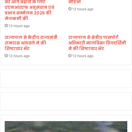
भा
को आगे बढ़ाने के लिए
सीईओ
में
वि
एएनआरएफ अनुसंधान एवं
13 hours ago
7
प्रभाव सम्मेलन 2026 की
प
मेजबानी की
1
शो
स्था
भा
13 hours ago
नों
या
राज्यपाल से केंद्रीय राज्यमंत्री
राज्यपाल से क्षेत्रीय पासपोर्ट
प
त्रा
रामदास आठवले ने की
अधिकारी मालविका प्रियदर्शिनी
र
का
शिष्टाचार भेंट
ने की शिष्टाचार भेंट
हु
दे
आ
13 hours ago
13 hours ago
ह
स्वा
रा
ग
दू
त
न
स
वा
मा
सि
रो
यों
ह
ने
कि
या
भ
व्य
स्वा