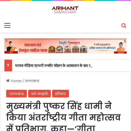
Menu
S
भाजपा मीडिया प्रभारी मनवीर चौहान के आश्वासन के बाद दो सप्ताह से चल रहा महाविद्यालय के छात्रों का धरना समाप्त
Home
/
उत्तराखण्ड
उत्तराखण्ड
धर्म-संस्कृति
हरियाणा
मुख्यमंत्री पुष्कर सिंह धामी ने
किया अंतर्राष्ट्रीय गीता महोत्सव
में प्रतिभाग, कहा—‘गीता