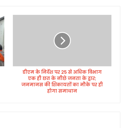
डी
ए
म
के
नि
र्दे
श
प
र
डीएम के निर्देश पर 25 से अधिक विभाग
2
एक ही छत के नीछे जनता के द्वार;
5
से
जनमानस की शिकायतों का मौके पर ही
अ
होगा समाधान
धि
क
वि
भा
ग
ए