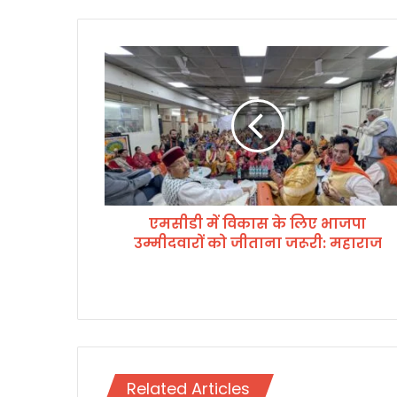
ए
म
सी
डी
में
वि
का
स
के
एमसीडी में विकास के लिए भाजपा
लि
उम्मीदवारों को जीताना जरूरी: महाराज
ए
भा
ज
पा
उ
म्मी
द
वा
Related Articles
रों