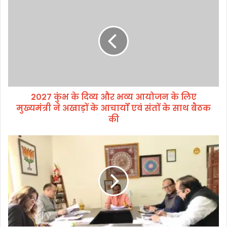
2
0
2
7
कुं
भ
के
दि
व्य
2027 कुंभ के दिव्य और भव्य आयोजन के लिए
औ
मुख्यमंत्री ने अखाड़ों के आचार्यों एवं संतों के साथ बैठक
र
भ
की
व्य
आ
गु
यो
ण
ज
व
न
त्ता
के
प
लि
र
ए
क
मु
शि
ख्य
क्षा