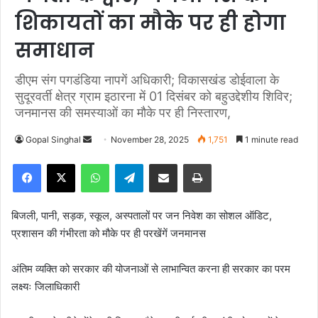
शिकायतों का मौके पर ही होगा
समाधान
डीएम संग पगडंडिया नापगें अधिकारी; विकासखंड डोईवाला के
सुदूरवर्ती क्षेत्र ग्राम इठारना में 01 दिसंबर को बहुउद्देशीय शिविर;
जनमानस की समस्याओं का मौके पर ही निस्तारण,
Gopal Singhal
S
November 28, 2025
1,751
1 minute read
e
Facebook
X
WhatsApp
Telegram
Share via Email
Print
n
d
a
बिजली, पानी, सड़क, स्कूल, अस्पतालों पर जन निवेश का सोशल ऑडिट,
n
प्रशासन की गंभीरता को मौके पर ही परखेंगें जनमानस
e
m
अंतिम व्यक्ति को सरकार की योजनाओं से लाभान्वित करना ही सरकार का परम
a
लक्ष्यः जिलाधिकारी
i
l