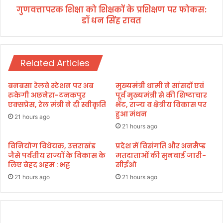
मं
गुणवत्तापरक शिक्षा को शिक्षकों के प्रशिक्षण पर फोकस:
को
त्री
डॉ धन सिंह रावत
शि
ने
क्ष
अ
कों
खा
के
ड़ों
Related Articles
प्र
के
शि
आ
क्ष
बनबसा रेलवे स्टेशन पर अब
मुख्यमंत्री धामी ने सांसदों एवं
चा
ण
रुकेगी अछनेरा-टनकपुर
पूर्व मुख्यमंत्री से की शिष्टाचार
र्यों
प
एक्सप्रेस, रेल मंत्री ने दी स्वीकृति
भेंट, राज्य व क्षेत्रीय विकास पर
ए
हुआ मंथन
र
21 hours ago
वं
फो
21 hours ago
सं
क
तों
स
विनियोग विधेयक, उत्तराखंड
प्रदेश में विसंगति और अनमैप्ड
के
जैसे पर्वतीय राज्यों के विकास के
मतदाताओं की सुनवाई जारी-
:
लिए बेहद अहम : भट्ट
सीईओ
सा
डॉ
थ
ध
21 hours ago
21 hours ago
बै
न
ठ
सिं
क
ह
की
रा